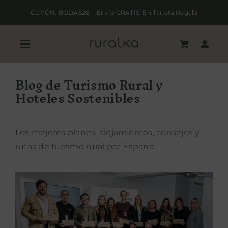
Saltar
CUPÓN: BODAS26 - ¡Envío GRATIS! En Tarjeta Regalo
al
contenido
Toggle
Navigation
Blog de Turismo Rural y
REGALA RURALKA
Hoteles Sostenibles
HAZ TU RESERVA
Los mejores planes, alojamientos, consejos y
rutas de turismo rural por España.
ALOJAMIENTOS RURALES
QUIERO SER HOTEL RURALKA
SOY UNA EMPRESA