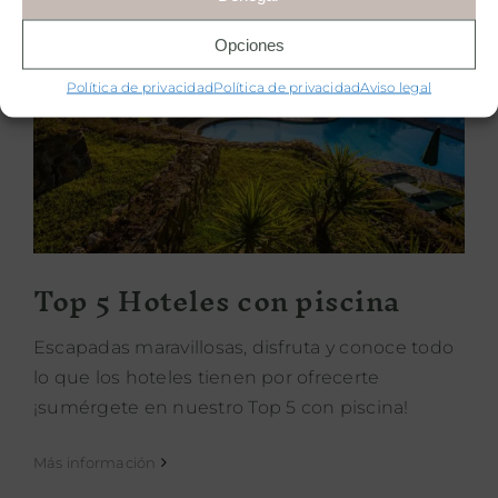
Opciones
Política de privacidad
Política de privacidad
Aviso legal
Top 5 Hoteles con piscina
Top 5 Hoteles con piscina
Escapadas maravillosas, disfruta y conoce todo
lo que los hoteles tienen por ofrecerte
¡sumérgete en nuestro Top 5 con piscina!
Más información