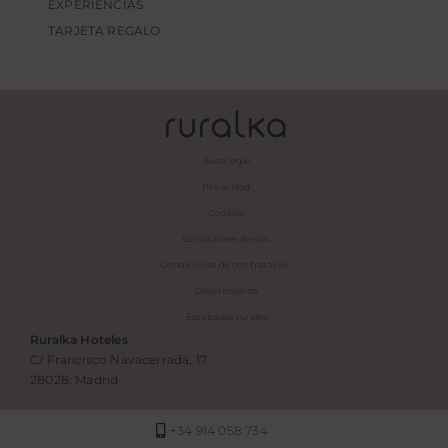
EXPERIENCIAS
TARJETA REGALO
Aviso legal
Privacidad
Cookies
Condiciones de uso
Condiciones de contratación
Desistimiento
Escapadas rurales
Ruralka Hoteles
C/ Francisco Navacerrada, 17
28028, Madrid
+34 914 058 734