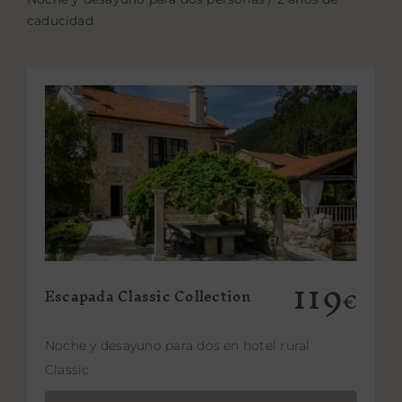
caducidad
PROPÓSITO
ÁREA HOTELES
Buscar:
Añadir al carrito
Detalles
119
Escapada Classic Collection
€
Noche y desayuno para dos en hotel rural
Classic