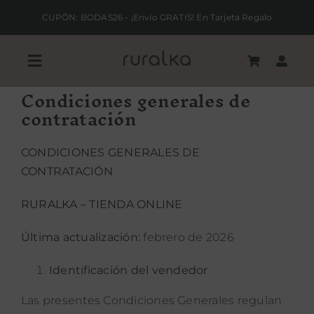
Saltar
CUPÓN: BODAS26 - ¡Envío GRATIS! En Tarjeta Regalo
al
contenido
Toggle
Navigation
Condiciones generales de
contratación
REGALA RURALKA
CONDICIONES GENERALES DE
HAZ TU RESERVA
CONTRATACIÓN
ALOJAMIENTOS RURALES
RURALKA – TIENDA ONLINE
Última actualización:
febrero de 2026
QUIERO SER HOTEL RURALKA
Identificación del vendedor
SOY UNA EMPRESA
Las presentes Condiciones Generales regulan