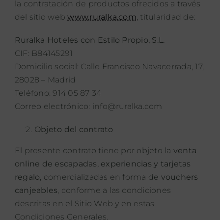
la contratación de productos ofrecidos a través
del sitio web
www.ruralka.com
, titularidad de:
PROPÓSITO
Ruralka Hoteles con Estilo Propio, S.L.
ÁREA HOTELES
CIF: B84145291
Domicilio social: Calle Francisco Navacerrada, 17,
Buscar:
28028 – Madrid
Teléfono: 914 05 87 34
Correo electrónico: info@ruralka.com
Objeto del contrato
El presente contrato tiene por objeto la
venta
online de escapadas, experiencias y tarjetas
regalo
, comercializadas en forma de
vouchers
canjeables
, conforme a las condiciones
descritas en el Sitio Web y en estas
Condiciones Generales.