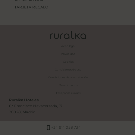
TARJETA REGALO
Aviso legal
Privacidad
Cookies
Condiciones de uso
Condiciones de contratación
Desistimiento
Escapadas rurales
Ruralka Hoteles
C/ Francisco Navacerrada, 17
28028, Madrid
+34 914 058 734