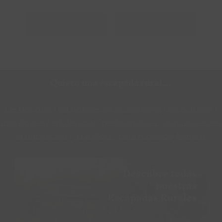
REGALAR
REGALAR
Quiero una escapada rural…
De dos días
/
en hoteles en la montaña
/
en octubre
/
enológicas
/
adults only
/
gastronómica
/
con jacuzzi en
la habitación
/
a La Rioja
/
para moteros
/
familiar