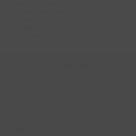
IDEAS PARA REGALAR
ESCAPADAS COLLECTION
ESCAPADAS TEMÁTICAS
EXPERIENCIAS
TARJETA REGALO
Aviso legal
Privacidad
Cookies
Condiciones de uso
Condiciones de contratación
Desistimiento
Escapadas rurales
Ruralka Hoteles