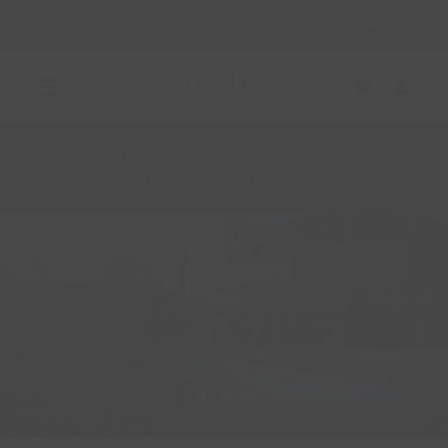
Saltar
CUPÓN: BODAS26 - ¡Envío GRATIS! En Tarjeta Regalo
al
contenido
Toggle
Navigation
Regala noches y experiencias en hoteles
REGALA RURALKA
rurales con encanto
HAZ TU RESERVA
ALOJAMIENTOS RURALES
QUIERO SER HOTEL RURALKA
SOY UNA EMPRESA