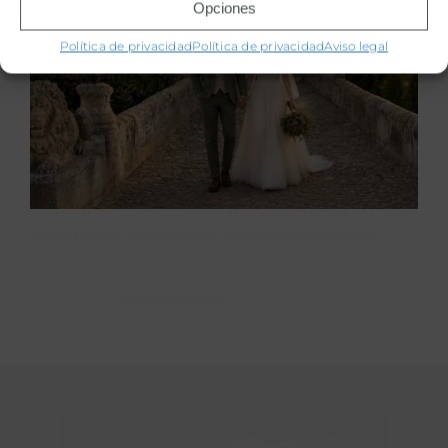
Opciones
Política de privacidad
Política de privacidad
Aviso legal
Bienvenidos a Ruralka
Somos el club líder de venta de Escapadas y
Experiencias con encanto en España y Portugal para
disfrutones como tú. Acercamos el campo a la ciudad
convirtiendo cada viaje en una experiencia única.
QUIÉNES SOMOS