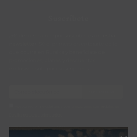
Suscríbete
¡5€ de descuento por suscribirte a nuestra
newsletter!
Sé el primero en enterarte de lo
que ocurre en Ruralka y benefíciate de
promociones, planes y descuentos
exclusivos solo para suscriptores.
SUSCRIBIRME
Acepto recibir newsletters y comunicaciones comerciales de
Ruralka por correo electrónico.
Normativa de protección de datos