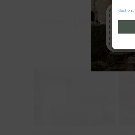
Gestionar
DETALLES
VALORAC
VER ALOJAMIENTOS
A
Alva Valley Hotel
Alva Valley Hotel
Apart