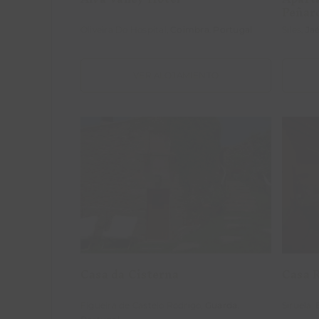
Peñar
Oliveira Do Hospital,
Coimbra
.
Portugal
Siles,
Ja
VER ALOJAMIENTO
Casa da Cisterna
Ca
Casa da Cisterna
Casa R
Figueira de Castelo Rodrigo,
Guarda
.
Siruela,