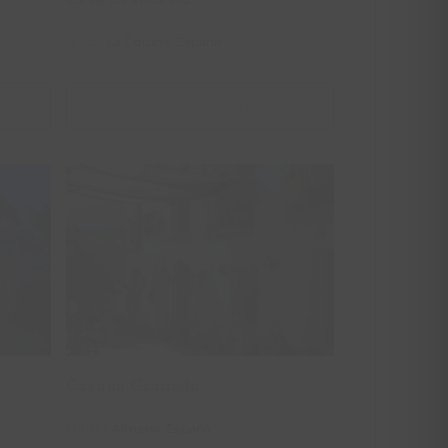
a
.
Arzua,
La Coruña
.
España
VER ALOJAMIENTO
o
Casona Granado
Casona Granado
Lubrín,
Almería
.
España