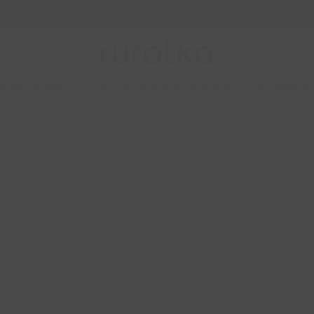
CUPÓN: BODAS26 - ¡Envío GRATIS! En Tarjeta Regalo
IENTOS RURALES
QUIERO SER HOTEL RURALKA
SOY EMPRESA
al gastronómico