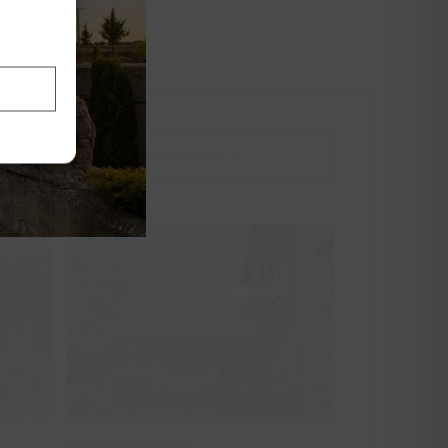
Todos los alojamientos
ge
Casa Brandariz
Casa Brandariz