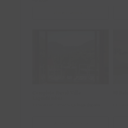
Portugal
VER ALOJAMIENTO
Complejo Rural Villa
El
Liquidámbar
Complejo Rural Villa
El Bal
Liquidámbar
Torrecilla en Cameros,
La Rioja
.
España
La Zubia
VER ALOJAMIENTO