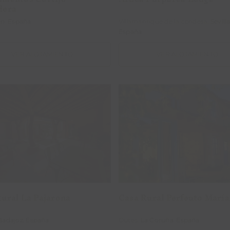
dera
én
.
España
Villamanrique de la condesa,
Sevill
España
VER ALOJAMIENTO
VER ALOJAMIENTO
Casa Rural Perfeut
sa Rural La Pajarona
María
ural La Pajarona
Casa Rural Perfeuto María
Badajoz
.
España
Outes,
La Coruña
.
España