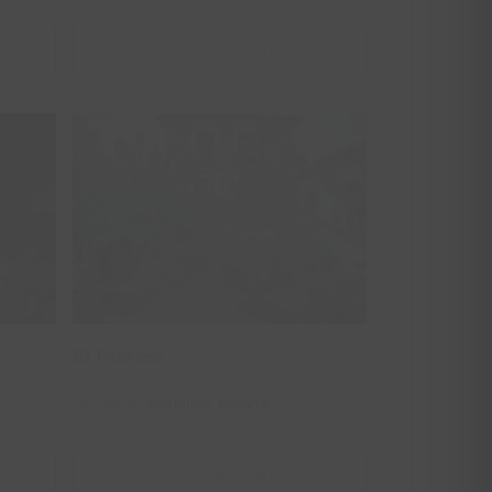
VER ALOJAMIENTO
El Faixero
El Faixero
CincTorres,
Castellón
.
España
VER ALOJAMIENTO