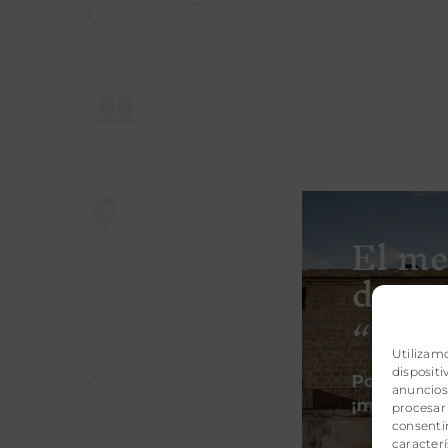
2 personas
Hasta 43 alojamientos para elegir
Por cada compra de cualquiera de nuestros pr
Utilizam
nuestro estuche de producción sostenible. Co
disposit
vulnerabilidad
favoreciendo la transformación 
anuncios 
procesar
consentir
caracterí