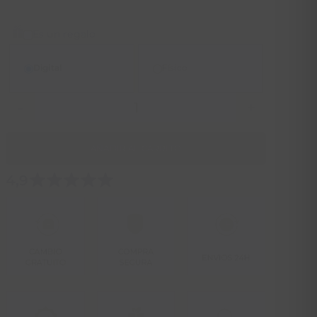
Es un regalo
Digital
Físico
Escapada
The
Country
AÑADIR AL CARRITO
Chef
cantidad
4,9