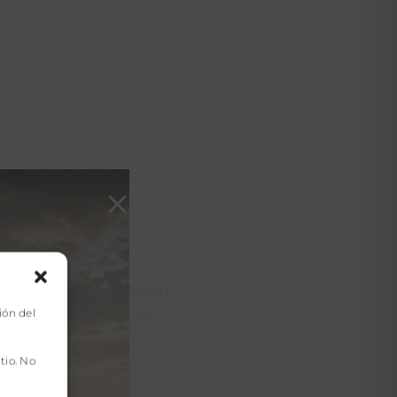
a dos personas + desayuno + comida o cena en
c
e la fecha de compra
acto
ELLAS LO BORDAN
que ha cosido
ión del
eres en situación de
tio. No