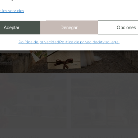
 los servicios
IONES (43)
Aceptar
Denegar
Opciones
Política de privacidad
Política de privacidad
Aviso legal
partamentos Cortijo
Ardea Purpurea Lod
Peñardera
amentos Cortijo
Ardea Purpurea Lodge