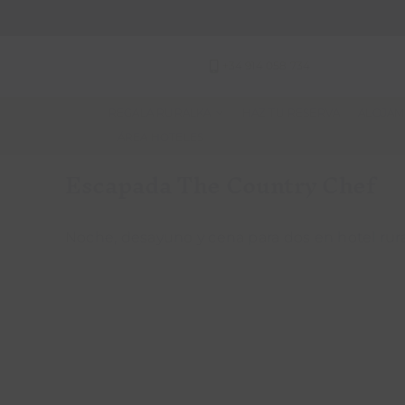
Saltar
al
contenido
+34 914 058 734
REGALA RURALKA
HAZ TU RESERVA
ALOJAM
ÁREA HOTELES
Escapada The Country Chef
Noche, desayuno y cena para dos en hotel rur