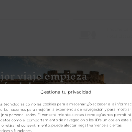
1 noche par
hotel classi
2 años desd
Gestiona tu privacidad
oductos estarás apoyando el trabajo del taller con imp
os tecnologías como las cookies para almacenar y/o acceder a la informac
n tu aportación ofreces
oportunidades laborales a muj
ivo. Lo hacemos para mejorar la experiencia de navegación y para mostrar
social.
(no) personalizados. El consentimiento a estas tecnologías nos permitirá
 datos como el comportamiento de navegación o los ID's únicos en este si
 o retirar el consentimiento, puede afectar negativamente a ciertas
sticas y funciones.