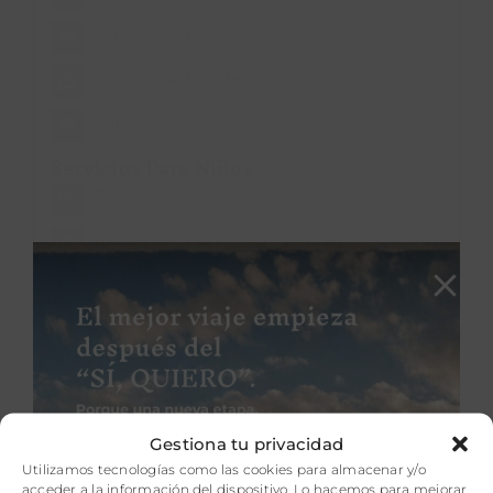
Servicio de pícnic
Servicio de transfer
Wifi
Servicios Para Niños
Cuna
Juegos de mesa
Sostenibilidad
Amenities Orgánicos
Apoyo proyectos sociales
Eficiencia energética
Gestiona tu privacidad
Fomento del empleo local
Utilizamos tecnologías como las cookies para almacenar y/o
Uso de productos ecológicos
acceder a la información del dispositivo. Lo hacemos para mejorar