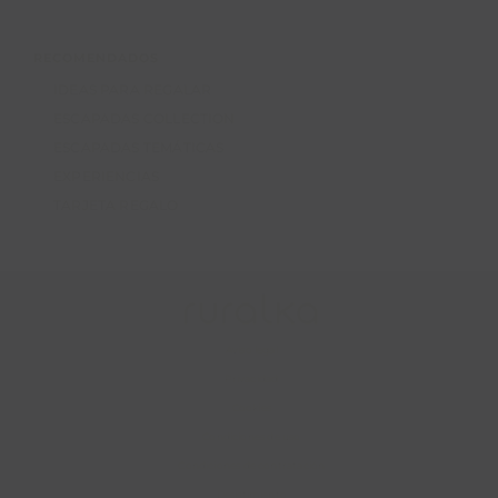
RECOMENDADOS
IDEAS PARA REGALAR
ESCAPADAS COLLECTION
ESCAPADAS TEMÁTICAS
EXPERIENCIAS
TARJETA REGALO
Aviso legal
Privacidad
Cookies
Condiciones de uso
Condiciones de contratación
Desistimiento