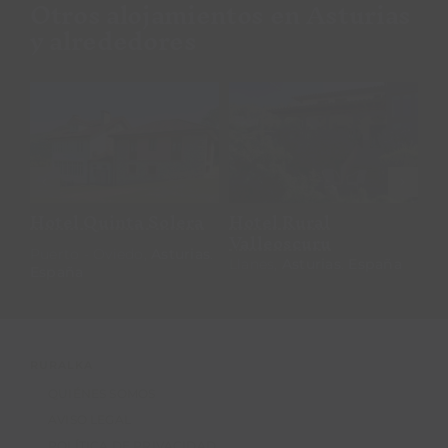
Otros alojamientos en Asturias
y alrededores
Indiana Boutique
La Figal de
Hotel
Xugabolos
Indiana Boutique
La Figal de
A
Hotel
Xugabolos
Gi
a
Llanes,
Asturias
.
España
Salas,
Asturias
.
España
RURALKA
QUIÉNES SOMOS
AVISO LEGAL
POLÍTICA DE PRIVACIDAD