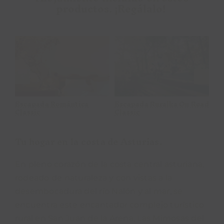
productos. ¡Regálalo!
Escapada Classic
Tarjeta regalo
Collection
oad
Tarjeta regalo
Escapada Classic
Es
Collection
Ch
Tu hogar en la costa de Asturias.
En pleno corazón de la costa central asturiana,
rodeado de naturaleza y con vistas a la
desembocadura del río Nalón y al mar, se
encuentra este encantador complejo turístico
rural en San Juan de la Arena, Las Mimosas del