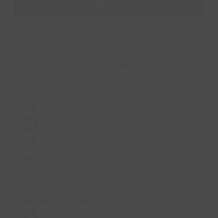
SERVICIOS
ACTIVIDADES
SOSTENIBILIDAD
INDICACIONES
Instalaciones
Accesibilidad
Aparcamiento
Barbacoa
Jardín
Sala de reuniones
Servicios Generales
Petfriendly