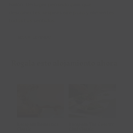
Nalón. Un lugar pensado para que
desconectes, respires aire puro y alimentes
todos tus sentidos.
SEGUIR LEYENDO
Regala este alojamiento ahora
Añadir al
Añadir al
carrito
carrito
Detalles
Detalles
Escapada Romántica
Escapada The Country
Escap
Classic
Chef Classic
Road 