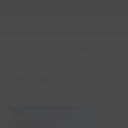
Saltar
CUPÓN: BODAS26 - ¡Envío GRATIS! En Tarjeta Regalo
al
contenido
Toggle
Navigation
Las Mimosas del Nalón
REGALA RURALKA
San Juan de la Arena,
Asturias
.
España
HAZ TU RESERVA
4,7
ALOJAMIENTOS RURALES
Ver en el mapa
QUIERO SER HOTEL RURALKA
SOY UNA EMPRESA