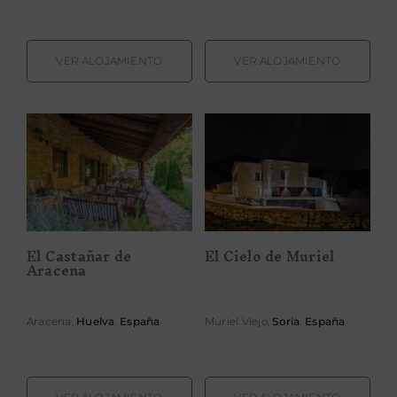
VER ALOJAMIENTO
VER ALOJAMIENTO
El Castañar de
El Cielo de
Aracena
Muriel
El Castañar de
El Cielo de Muriel
Aracena
Aracena,
Huelva
.
España
Muriel Viejo,
Soria
.
España