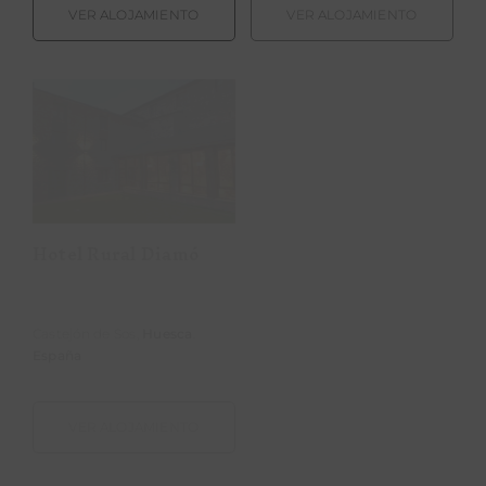
VER ALOJAMIENTO
VER ALOJAMIENTO
Hotel Rural
Hotel Rural Las
Diamó
Baronas
Hotel Rural Diamó
Hotel Rural Las
Baronas
Castejón de Sos,
Huesca
.
Santa Cruz de la Salceda,
España
Burgos
.
España
VER ALOJAMIENTO
VER ALOJAMIENTO