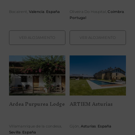
PROPÓSITO
Bocairent,
Valencia
.
España
Oliveira Do Hospital,
Coimbra
.
Portugal
ÁREA HOTELES
VER ALOJAMIENTO
VER ALOJAMIENTO
Buscar:
Ardea Purpurea
ARTIEM
Lodge
Asturias
Ardea Purpurea Lodge
ARTIEM Asturias
Villamanrique de la condesa,
Gijón,
Asturias
.
España
Sevilla
.
España