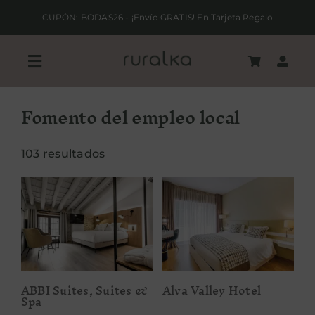
Saltar
CUPÓN: BODAS26 - ¡Envío GRATIS! En Tarjeta Regalo
al
contenido
Toggle
Navigation
Fomento del empleo local
REGALA RURALKA
103 resultados
HAZ TU RESERVA
ALOJAMIENTOS RURALES
ABBI Suites,
Alva Valley
Suites & Spa
Hotel
QUIERO SER HOTEL RURALKA
ABBI Suites, Suites &
Alva Valley Hotel
Spa
SOY UNA EMPRESA