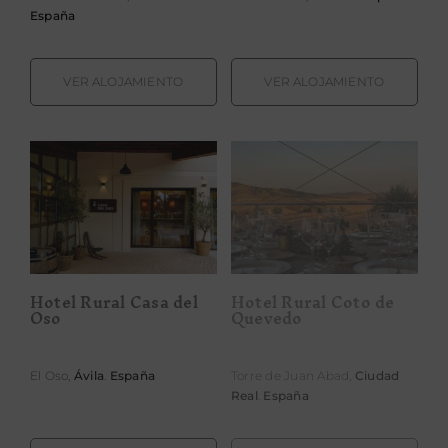
España
VER ALOJAMIENTO
VER ALOJAMIENTO
Hotel Rural
Hotel Rural
Coto de
Casa del Oso
Quevedo
Hotel Rural Casa del
Hotel Rural Coto de
Oso
Quevedo
El Oso,
Ávila
.
España
Torre de Juan Abad,
Ciudad
Real
.
España