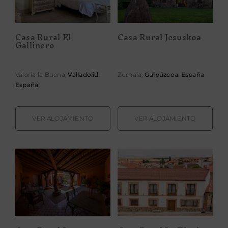
Casa Rural El
Casa Rural Jesuskoa
Gallinero
Valoria la Buena,
Valladolid
.
Zumaia,
Guipúzcoa
.
España
España
VER ALOJAMIENTO
VER ALOJAMIENTO
Casa Rural La
Casa Rural La
Pajarona
Tinaja