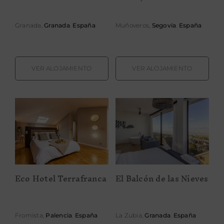
Granada,
Granada
.
España
Muñoveros,
Segovia
.
España
VER ALOJAMIENTO
VER ALOJAMIENTO
Eco Hotel
El Balcón de las
Terrafranca
Nieves
Eco Hotel Terrafranca
El Balcón de las Nieves
Fromista,
Palencia
.
España
La Zubia,
Granada
.
España