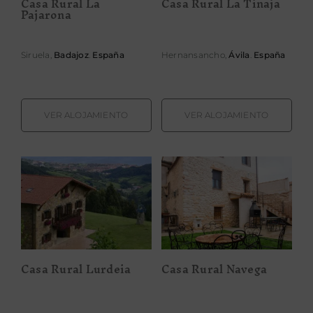
Casa Rural La
Casa Rural La Tinaja
Pajarona
Siruela,
Badajoz
.
España
Hernansancho,
Ávila
.
España
VER ALOJAMIENTO
VER ALOJAMIENTO
Casa Rural
Casa Rural
Lurdeia
Navega
Casa Rural Lurdeia
Casa Rural Navega