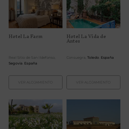
Hotel La Vida
Hotel La Farm
de Antes
Hotel La Farm
Hotel La Vida de
Antes
Real Sitio de San Ildefonso,
Consuegra,
Toledo
.
España
Segovia
.
España
VER ALOJAMIENTO
VER ALOJAMIENTO
Hotel Mirador
Hotel Nabal
de Aledo