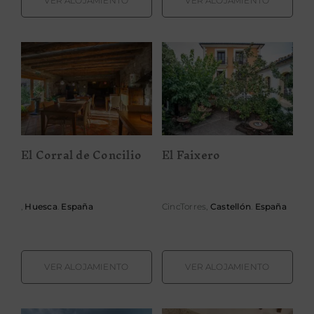
VER ALOJAMIENTO
VER ALOJAMIENTO
El Corral de
El Faixero
Concilio
El Corral de Concilio
El Faixero
,
Huesca
.
España
CincTorres,
Castellón
.
España
VER ALOJAMIENTO
VER ALOJAMIENTO