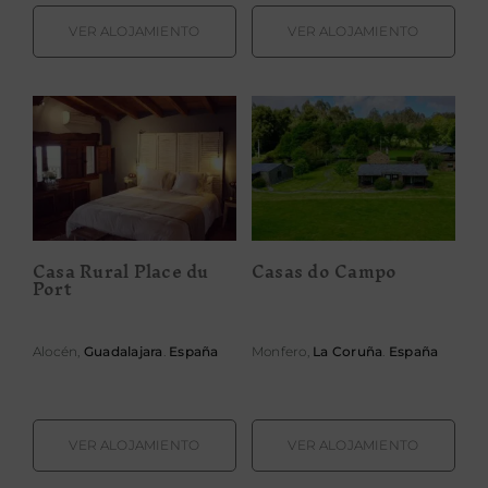
VER ALOJAMIENTO
VER ALOJAMIENTO
Casa Rural
Casas do Campo
Place du Port
Casa Rural Place du
Casas do Campo
Port
Alocén,
Guadalajara
.
España
Monfero,
La Coruña
.
España
VER ALOJAMIENTO
VER ALOJAMIENTO