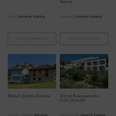
Navas
Denia,
Alicante
.
España
Granada,
Granada
.
España
VER ALOJAMIENTO
VER ALOJAMIENTO
Hotel
Hotel Quinta
Restaurante
Solera
Cala Jóncols
Hotel Quinta Solera
Hotel Restaurante
Cala Jóncols
Puerto - Oviedo,
Asturias
.
Cala Joncols,
Gerona
.
España