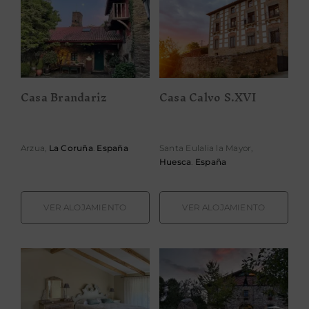
Casa Calvo
Casa Brandariz
S.XVI
Casa Brandariz
Casa Calvo S.XVI
Arzua,
La Coruña
.
España
Santa Eulalia la Mayor,
Huesca
.
España
VER ALOJAMIENTO
VER ALOJAMIENTO
Casa Rural El
Casa Rural
Gallinero
Jesuskoa