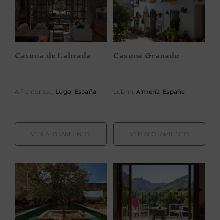
Casona de
Casona
Labrada
Granado
Casona de Labrada
Casona Granado
A Pontenova,
Lugo
.
España
Lubrín,
Almería
.
España
VER ALOJAMIENTO
VER ALOJAMIENTO
Complejo Rural
Castillo de
Villa
Corvinos
Liquidámbar