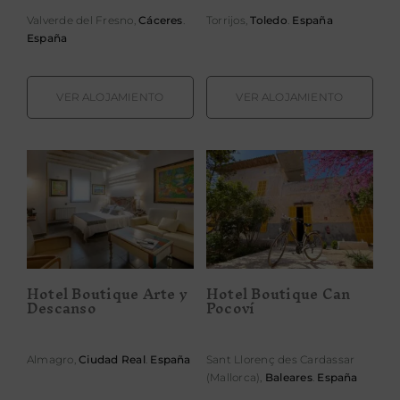
Valverde del Fresno,
Cáceres
.
Torrijos,
Toledo
.
España
España
VER ALOJAMIENTO
VER ALOJAMIENTO
Hotel Boutique
Hotel Boutique
Arte y Descanso
Can Pocoví
Hotel Boutique Arte y
Hotel Boutique Can
Descanso
Pocoví
Almagro,
Ciudad Real
.
España
Sant Llorenç des Cardassar
(Mallorca),
Baleares
.
España