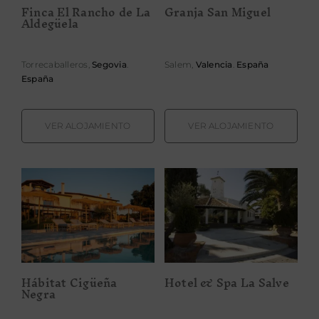
Finca El Rancho de La
Granja San Miguel
Aldegüela
Torrecaballeros,
Segovia
.
Salem,
Valencia
.
España
España
VER ALOJAMIENTO
VER ALOJAMIENTO
Hábitat Cigüeña
Hotel & Spa La
Negra
Salve
Hábitat Cigüeña
Hotel & Spa La Salve
Negra