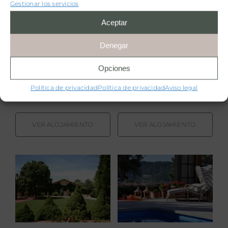
Enoresort
Gestionar los servicios
Aceptar
Finca Calderón
Finca el Cabezo
Denegar
Enoresort
Opciones
Requena,
Valencia
.
España
Villamiel,
Cáceres
.
España
Política de privacidad
Política de privacidad
Aviso legal
VER ALOJAMIENTO
VER ALOJAMIENTO
Finca El Rancho
Granja San
de La Aldegüela
Miguel