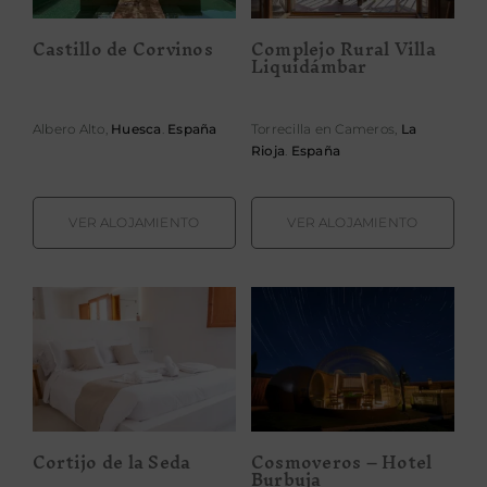
Castillo de Corvinos
Complejo Rural Villa
Liquidámbar
Albero Alto,
Huesca
.
España
Torrecilla en Cameros,
La
Rioja
.
España
VER ALOJAMIENTO
VER ALOJAMIENTO
Cortijo de la
Cosmoveros –
Seda
Hotel Burbuja
Cortijo de la Seda
Cosmoveros – Hotel
Burbuja