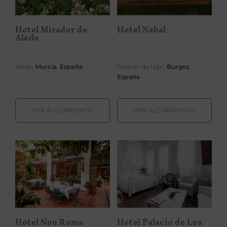
Hotel Mirador de
Hotel Nabal
Aledo
Aledo,
Murcia
.
España
Gumiel de Izán,
Burgos
.
España
VER ALOJAMIENTO
VER ALOJAMIENTO
Hotel Nou
Hotel Palacio de
Roma
Los Navas
Hotel Nou Roma
Hotel Palacio de Los