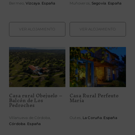
Bermeo,
Vizcaya
.
España
Muñoveros,
Segovia
.
España
VER ALOJAMIENTO
VER ALOJAMIENTO
Casa rural
Obejuelo –
Casa Rural
Balcón de Los
Perfeuto María
Pedroches
Casa rural Obejuelo –
Casa Rural Perfeuto
Balcón de Los
María
Pedroches
Villanueva de Córdoba,
Outes,
La Coruña
.
España
Córdoba
.
España