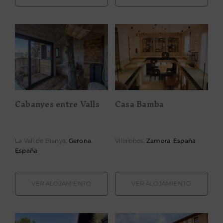
Cabanyes entre
Casa Bamba
Valls
Cabanyes entre Valls
Casa Bamba
La Vall de Bianya,
Gerona
.
Villalobos,
Zamora
.
España
España
VER ALOJAMIENTO
VER ALOJAMIENTO