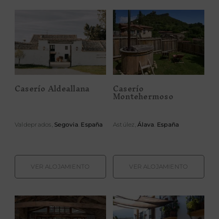
Caserío
Caserío
Aldeallana
Montehermoso
Caserío Aldeallana
Caserío
Montehermoso
Valdeprados,
Segovia
.
España
Astúlez,
Álava
.
España
VER ALOJAMIENTO
VER ALOJAMIENTO