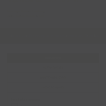
relajante y de desconexión de la rutina."
Santiago Esteve Calabuig
ABBI Suites, Suites & Spa
Dile a tu anfitrión que lo descubriste en Ruralka
SERVICIOS
ACTIVIDADES
SOSTENIBILIDAD
INDICACIONES
Instalaciones
Aire acondicionado