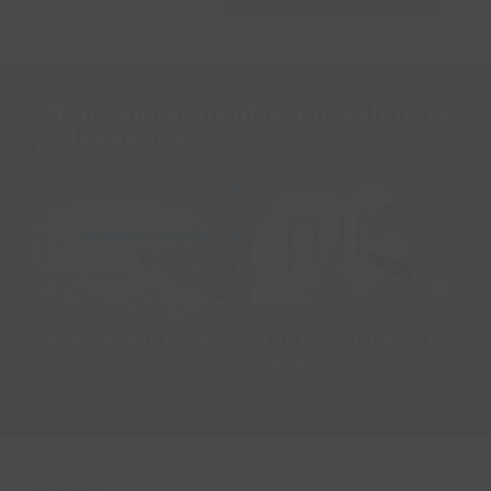
Otros alojamientos en Valencia
y alrededores
Noguera Mar
MARDENIT Rural
Hotel
I Modern
Noguera Mar Hotel
MARDENIT Rural I
H
Modern
Denia,
Alicante
.
España
De
Orba,
Alicante
.
España
RURALKA