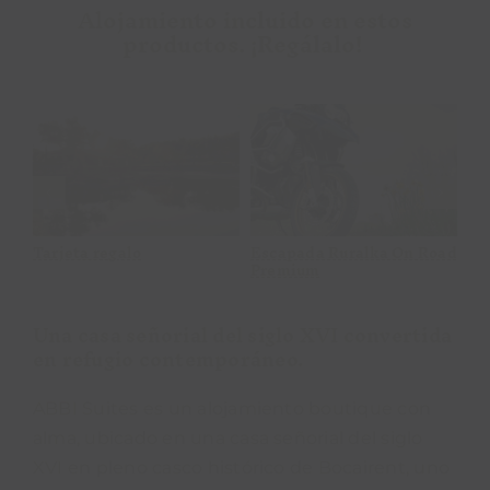
Alojamiento incluido en estos
productos. ¡Regálalo!
Escapada Ruralka
Tarjeta regalo
On Road Premium
x
Tarjeta regalo
Escapada Ruralka On Road
Es
Premium
Co
Una casa señorial del siglo XVI convertida
en refugio contemporáneo.
ABBI Suites es un alojamiento boutique con
alma, ubicado en una casa señorial del siglo
XVI en pleno casco histórico de Bocairent, uno