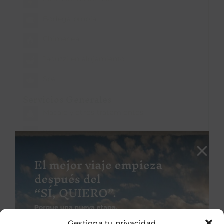
Bodega propia
Chimenea
Jacuzzi en alojamiento
Spa
Servicios Generales
Masaje y otros tratamientos
Wifi
Sostenibilidad
Construcción sostenible
Eficiencia energética
Fomento del comercio local
Gestiona tu privacidad