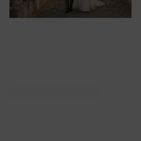
Media
Mala
Muy mala
VER OPINIONES Y VALORACIONES
Mapa