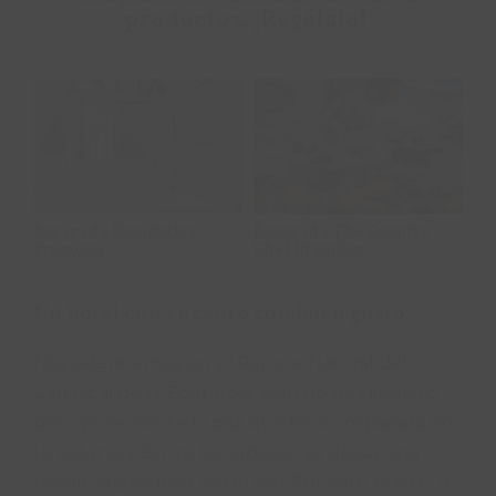
productos. ¡Regálalo!
Escapada Ruralka
Tarjeta regalo
On Road Premium
Escapada Ruralka On Road
Tarjeta regalo
Ex
Premium
Un hotel con encanto con buen gusto.
Nos adentramos en el Parque Natural del
Carrascal de la Font Roja. Aún no has llegado,
pero ya se siente la paz que te acompañará en
tu estancia. Entre los árboles, se divisa una
masía, el precioso Hotel con Encanto Masía La