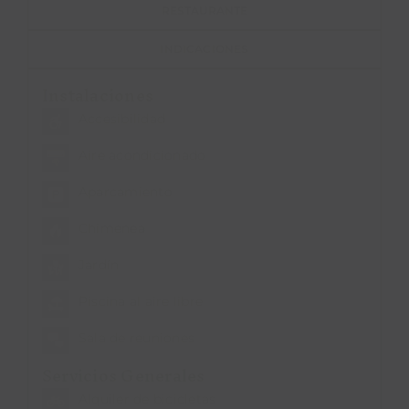
RESTAURANTE
INDICACIONES
Instalaciones
Accesibilidad
Aire acondicionado
Aparcamiento
Chimenea
Jardín
Piscina al aire libre
Sala de reuniones
Servicios Generales
Alquiler de bicicletas