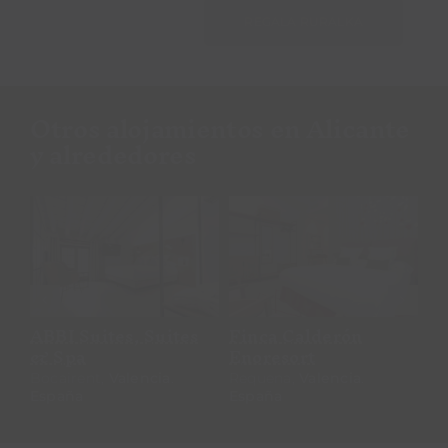
REGALA RURALKA
Otros alojamientos en Alicante
y alrededores
Noguera Mar
Granja San Miguel
Hotel
Granja San Miguel
Noguera Mar Hotel
M
Salem,
Valencia
.
España
Denia,
Alicante
.
España
A
E