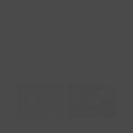
Mota. A medida que te acercas, el entorno
cobra vida con la melodía suave de las aves y la
brisa que acaricia tus sentidos.
SEGUIR LEYENDO
Regala este alojamiento ahora
Añadir al
Añadir al
carrito
carrito
Detalles
Detalles
Escapada Romántica
Escapada The Country
Escap
Premium
Chef Premium
Prem