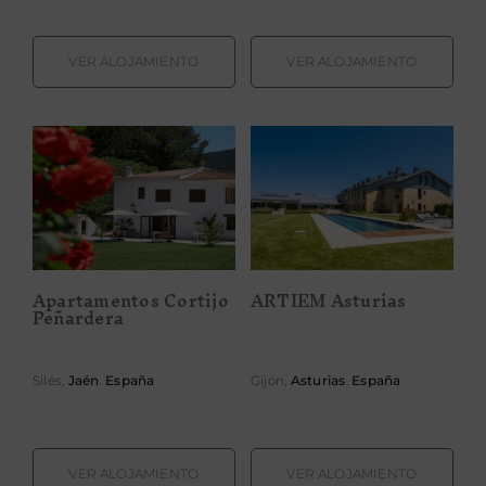
VER ALOJAMIENTO
VER ALOJAMIENTO
Apartamentos
ARTIEM
Cortijo
Asturias
Peñardera
Apartamentos Cortijo
ARTIEM Asturias
Peñardera
Siles,
Jaén
.
España
Gijón,
Asturias
.
España
VER ALOJAMIENTO
VER ALOJAMIENTO