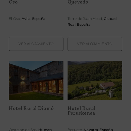
Oso
Quevedo
El Oso,
Ávila
.
España
Torre de Juan Abad,
Ciudad
Real
.
España
VER ALOJAMIENTO
VER ALOJAMIENTO
Hotel Rural
Hotel Rural
Diamó
Peruskenea
Hotel Rural Diamó
Hotel Rural
Peruskenea
Castejón de Sos,
Huesca
.
Beruete,
Navarra
.
España