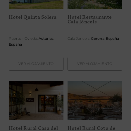
Hotel Quinta Solera
Hotel Restaurante
Cala Jóncols
Puerto - Oviedo,
Asturias
.
Cala Joncols,
Gerona
.
España
España
VER ALOJAMIENTO
VER ALOJAMIENTO
Hotel Rural
Hotel Rural
Coto de
Casa del Oso
Quevedo
Hotel Rural Casa del
Hotel Rural Coto de