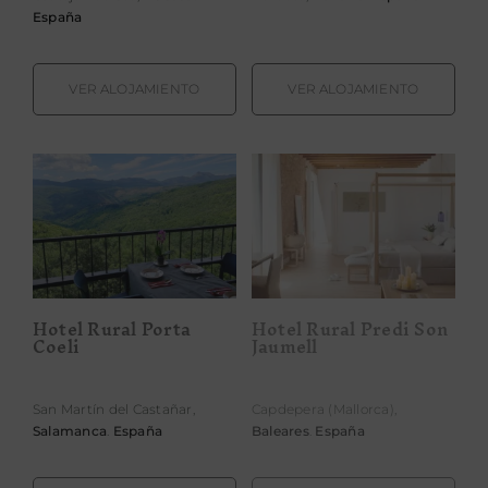
España
VER ALOJAMIENTO
VER ALOJAMIENTO
Hotel Rural
Hotel Rural
Predi Son
Porta Coeli
Jaumell
Hotel Rural Porta
Hotel Rural Predi Son
Coeli
Jaumell
San Martín del Castañar,
Capdepera (Mallorca),
Salamanca
.
España
Baleares
.
España