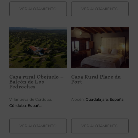
VER ALOJAMIENTO
VER ALOJAMIENTO
Casa rural
Obejuelo –
Casa Rural
Balcón de Los
Place du Port
Pedroches
Casa rural Obejuelo –
Casa Rural Place du
Balcón de Los
Port
Pedroches
Villanueva de Córdoba,
Alocén,
Guadalajara
.
España
Córdoba
.
España
VER ALOJAMIENTO
VER ALOJAMIENTO