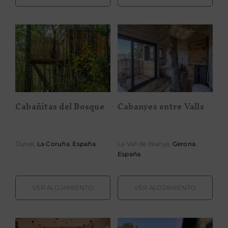
Cabañitas del
Cabanyes entre
Bosque
Valls
Cabañitas del Bosque
Cabanyes entre Valls
Outes,
La Coruña
.
España
La Vall de Bianya,
Gerona
.
España
VER ALOJAMIENTO
VER ALOJAMIENTO