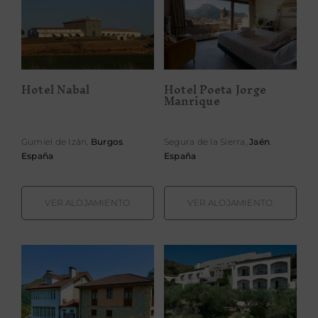
Hotel Poeta
Hotel Nabal
Jorge Manrique
Hotel Nabal
Hotel Poeta Jorge
Manrique
Gumiel de Izán,
Burgos
.
Segura de la Sierra,
Jaén
.
España
España
VER ALOJAMIENTO
VER ALOJAMIENTO
Hotel
Hotel Quinta
Restaurante
Solera
Cala Jóncols