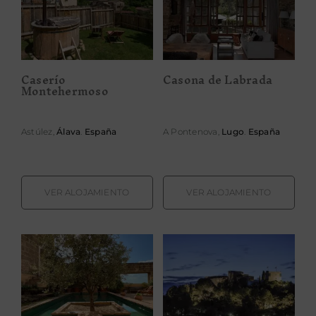
Caserío
Casona de
Montehermoso
Labrada
Caserío
Casona de Labrada
Montehermoso
Astúlez,
Álava
.
España
A Pontenova,
Lugo
.
España
VER ALOJAMIENTO
VER ALOJAMIENTO
Castillo de
Castillo de
Corvinos
Monda