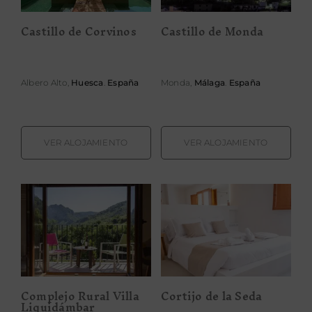
Castillo de Corvinos
Castillo de Monda
Albero Alto,
Huesca
.
España
Monda,
Málaga
.
España
VER ALOJAMIENTO
VER ALOJAMIENTO
Complejo Rural
Cortijo de la
Villa
Seda
Liquidámbar
Complejo Rural Villa
Cortijo de la Seda
Liquidámbar