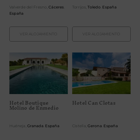
Valverde del Fresno,
Cáceres
.
Torrijos,
Toledo
.
España
España
VER ALOJAMIENTO
VER ALOJAMIENTO
Hotel Boutique
Hotel Can
Molino de
Clotas
Enmedio
Hotel Boutique
Hotel Can Clotas
Molino de Enmedio
Huéneja,
Granada
.
España
Cistella,
Gerona
.
España