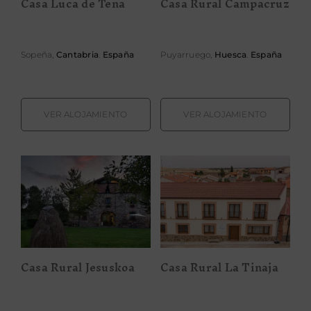
Casa Luca de Tena
Casa Rural Campacruz
Sopeña,
Cantabria
.
España
Puyarruego,
Huesca
.
España
VER ALOJAMIENTO
VER ALOJAMIENTO
Casa Rural
Casa Rural La
Jesuskoa
Tinaja
Casa Rural Jesuskoa
Casa Rural La Tinaja