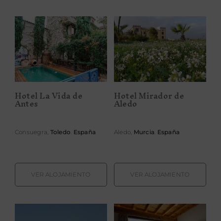
Hotel La Vida
Hotel Mirador
de Antes
de Aledo
Hotel La Vida de
Hotel Mirador de
Antes
Aledo
Consuegra,
Toledo
.
España
Aledo,
Murcia
.
España
VER ALOJAMIENTO
VER ALOJAMIENTO