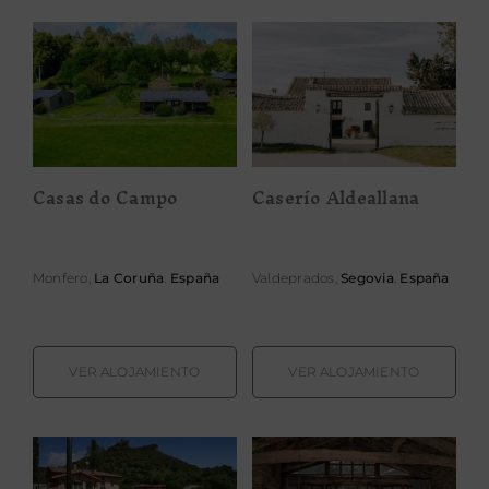
Caserío
Casas do Campo
Aldeallana
Casas do Campo
Caserío Aldeallana
Monfero,
La Coruña
.
España
Valdeprados,
Segovia
.
España
VER ALOJAMIENTO
VER ALOJAMIENTO