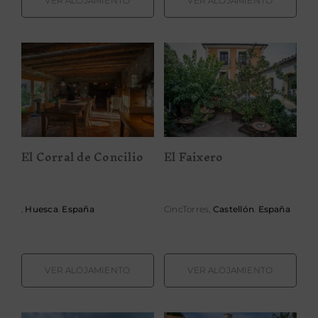
VER ALOJAMIENTO
VER ALOJAMIENTO
El Corral de
El Faixero
Concilio
El Corral de Concilio
El Faixero
,
Huesca
.
España
CincTorres,
Castellón
.
España
VER ALOJAMIENTO
VER ALOJAMIENTO