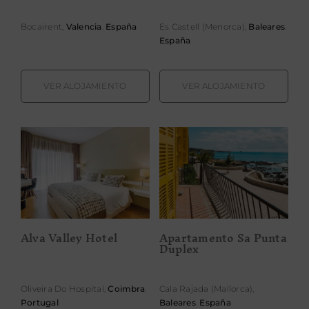
PROPÓSITO
Bocairent,
Valencia
.
España
Es Castell (Menorca),
Baleares
.
España
ÁREA HOTELES
VER ALOJAMIENTO
VER ALOJAMIENTO
Buscar:
Apartamento
Alva Valley
Sa Punta
Hotel
Duplex
Alva Valley Hotel
Apartamento Sa Punta
Duplex
Oliveira Do Hospital,
Coimbra
.
Cala Rajada (Mallorca),
Portugal
Baleares
.
España