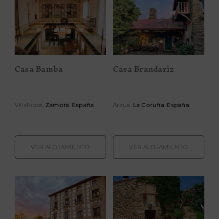
Casa Bamba
Casa Brandariz
Casa Bamba
Casa Brandariz
Villalobos,
Zamora
.
España
Arzua,
La Coruña
.
España
VER ALOJAMIENTO
VER ALOJAMIENTO
Casa Calvo
Casa da
S.XVI
Cisterna