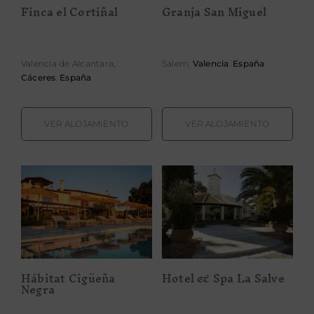
Finca el Cortiñal
Granja San Miguel
Valencia de Alcantara,
Salem,
Valencia
.
España
Cáceres
.
España
VER ALOJAMIENTO
VER ALOJAMIENTO
Hábitat Cigüeña
Hotel & Spa La
Negra
Salve
Hábitat Cigüeña
Hotel & Spa La Salve
Negra