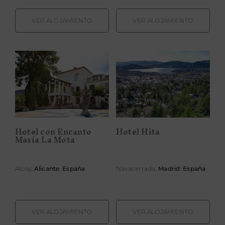
VER ALOJAMIENTO
VER ALOJAMIENTO
Hotel con
Encanto Masía
Hotel Hita
La Mota
Hotel con Encanto
Hotel Hita
Masía La Mota
Alcoy,
Alicante
.
España
Navacerrada,
Madrid
.
España
VER ALOJAMIENTO
VER ALOJAMIENTO