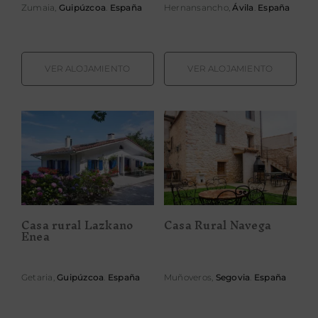
Zumaia,
Guipúzcoa
.
España
Hernansancho,
Ávila
.
España
VER ALOJAMIENTO
VER ALOJAMIENTO
Casa rural
Casa Rural
Lazkano Enea
Navega
Casa rural Lazkano
Casa Rural Navega
Enea
Getaria,
Guipúzcoa
.
España
Muñoveros,
Segovia
.
España