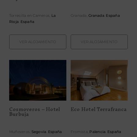
Torrecilla en Cameros,
La
Granada,
Granada
.
España
Rioja
.
España
VER ALOJAMIENTO
VER ALOJAMIENTO
Cosmoveros –
Eco Hotel
Hotel Burbuja
Terrafranca
Cosmoveros – Hotel
Eco Hotel Terrafranca
Burbuja
Muñoveros,
Segovia
.
España
Fromista,
Palencia
.
España