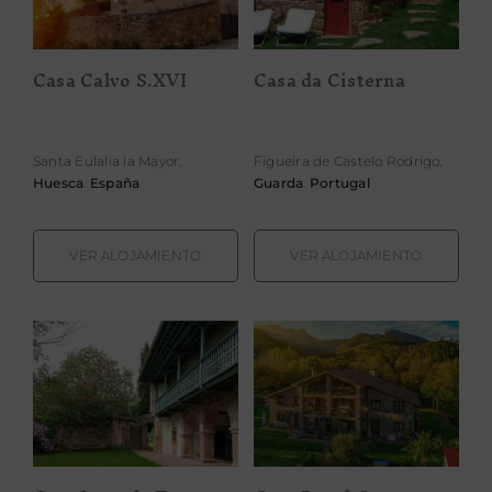
Casa Calvo S.XVI
Casa da Cisterna
Santa Eulalia la Mayor,
Figueira de Castelo Rodrigo,
Huesca
.
España
Guarda
.
Portugal
VER ALOJAMIENTO
VER ALOJAMIENTO
Casa Luca de
Casa Rural
Tena
Campacruz