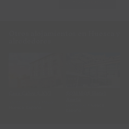
REGALA RURALKA
Otros alojamientos en Huesca y
alrededores
Casa Rural
Hotel Rural
Campacruz
Diamó
Casa Rural
Hotel Rural Diamó
Ca
Campacruz
Castejón de Sos,
Huesca
.
Al
Puyarruego,
Huesca
.
España
Es
España