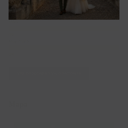
Media
Mala
Muy mala
VER OPINIONES Y VALORACIONES
Mapa