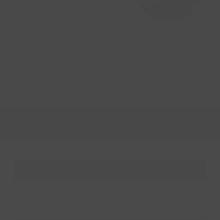
"Somos un oasis de confort, relax y descanso
en un paraje idílico entre montañas."
José Jorge Sidos
SOMMOS Hotel Benasque SPA
Dile a tu anfitrión que lo descubriste en Ruralka
SERVICIOS
ACTIVIDADES
RESTAURANTE