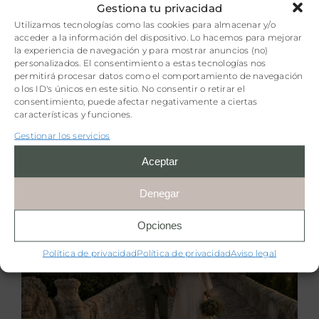
Gestiona tu privacidad
Juegos de mesa
Utilizamos tecnologías como las cookies para almacenar y/o
Sostenibilidad
acceder a la información del dispositivo. Lo hacemos para mejorar
la experiencia de navegación y para mostrar anuncios (no)
Cargador eléctrico
personalizados. El consentimiento a estas tecnologías nos
permitirá procesar datos como el comportamiento de navegación
o los ID's únicos en este sitio. No consentir o retirar el
consentimiento, puede afectar negativamente a ciertas
características y funciones.
Gestionar los servicios
Opiniones y valoraciones
Aceptar
4,8
Denegar
4,8 de 5 estrellas (basado en 4 reseñas)
Opciones
Excelente
Política de privacidad
Política de privacidad
Aviso legal
Muy buena