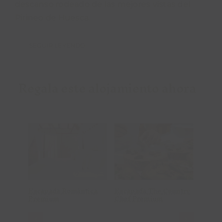
descanso rodeado de las mejores vistas del
Pirineo de Huesca.
SEGUIR LEYENDO
Regala este alojamiento ahora
Añadir al
Añadir al
carrito
carrito
Detalles
Detalles
Escapada Romántica
Escapada The Country
Escap
Premium
Chef Premium
Road 