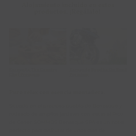
Alojamiento incluido en estos
productos. ¡Regálalo!
Experiencia spa
Tarjeta
m
& relax
Restaurante
oad
Experiencia spa & relax
Tarjeta Restaurante
Es
Pr
Puro relax con esencia montañera.
Situado en el precioso pueblo de Benasque y
rodeado de amplios jardines con vistas al Pico
de Cerler, SOMMOS Benasque SPA es un hotel
perfecto para disfrutar de unos días de