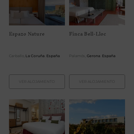
Espazo Nature
Finca Bell-Lloc
Espazo Nature
Finca Bell-Lloc
Carballo,
La Coruña
.
España
Palamós,
Gerona
.
España
VER ALOJAMIENTO
VER ALOJAMIENTO
Finca Calderón
Finca de los
Enoresort
Arandinos