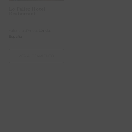
Lo Paller Hotel
MARDENIT Rural I
Restaurant
Modern
Valencia d'Aneu,
Lérida
.
Orba,
Alicante
.
España
España
VER ALOJAMIENTO
VER ALOJAMIENTO
Mas D’Arlequí
Mas de Cebrián
Mas D’Arlequí
Mas de Cebrián