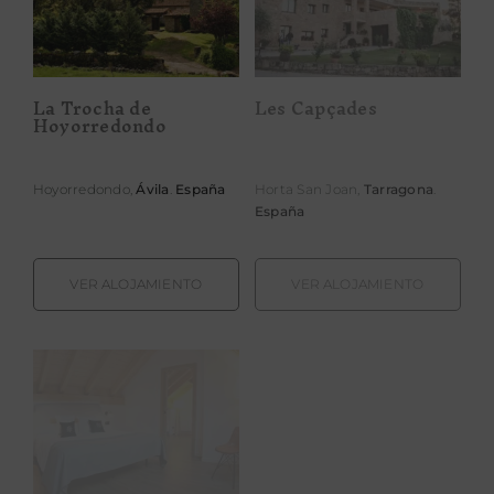
Les Capçades
Hoyorredondo
La Trocha de
Les Capçades
Hoyorredondo
Hoyorredondo,
Ávila
.
España
Horta San Joan,
Tarragona
.
España
VER ALOJAMIENTO
VER ALOJAMIENTO
Lo Paller Hotel
MARDENIT
Restaurant
Rural I Modern