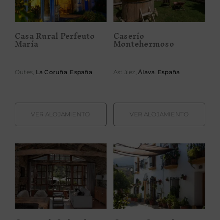
Casa Rural Perfeuto
Caserío
María
Montehermoso
Outes,
La Coruña
.
España
Astúlez,
Álava
.
España
VER ALOJAMIENTO
VER ALOJAMIENTO
Casona de
Casona
Labrada
Granado