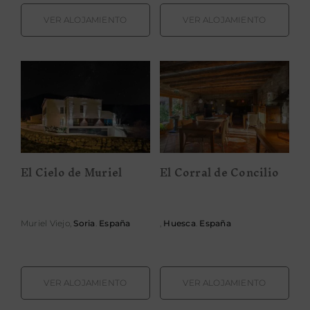
VER ALOJAMIENTO
VER ALOJAMIENTO
El Cielo de
El Corral de
Muriel
Concilio
El Cielo de Muriel
El Corral de Concilio
Muriel Viejo,
Soria
.
España
,
Huesca
.
España
VER ALOJAMIENTO
VER ALOJAMIENTO