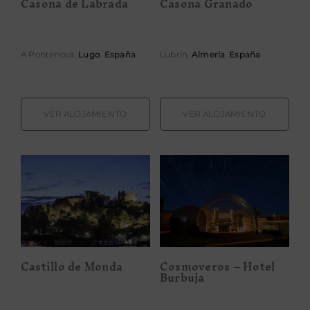
Casona de Labrada
Casona Granado
A Pontenova,
Lugo
.
España
Lubrín,
Almería
.
España
VER ALOJAMIENTO
VER ALOJAMIENTO
Castillo de
Cosmoveros –
Monda
Hotel Burbuja
Castillo de Monda
Cosmoveros – Hotel
Burbuja