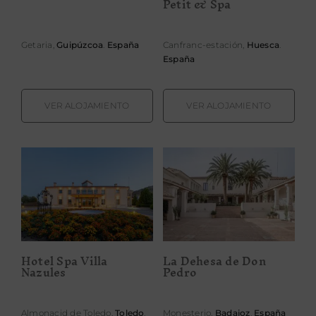
Petit & Spa
Getaria,
Guipúzcoa
.
España
Canfranc-estación,
Huesca
.
España
VER ALOJAMIENTO
VER ALOJAMIENTO
Hotel Spa Villa
La Dehesa de
Nazules
Don Pedro
Hotel Spa Villa
La Dehesa de Don
Nazules
Pedro
Almonacid de Toledo,
Toledo
.
Monesterio,
Badajoz
.
España