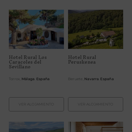
Hotel Rural Los
Hotel Rural
Caracoles del
Peruskenea
Sevillano
Hotel Rural Los
Hotel Rural
Caracoles del
Peruskenea
Sevillano
Torrox,
Málaga
.
España
Beruete,
Navarra
.
España
VER ALOJAMIENTO
VER ALOJAMIENTO