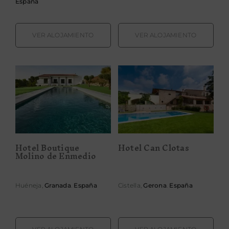
España
VER ALOJAMIENTO
VER ALOJAMIENTO
Hotel Boutique
Hotel Can
Molino de
Clotas
Enmedio
Hotel Boutique
Hotel Can Clotas
Molino de Enmedio
Huéneja,
Granada
.
España
Cistella,
Gerona
.
España