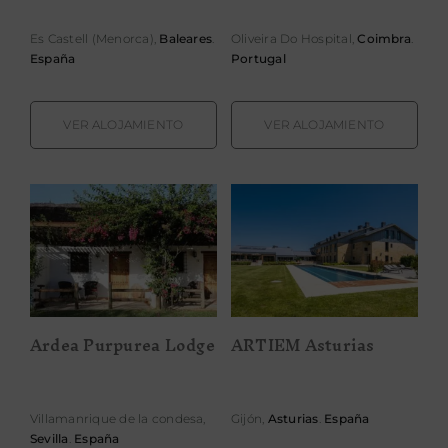
PROPÓSITO
Es Castell (Menorca),
Baleares
.
Oliveira Do Hospital,
Coimbra
.
España
Portugal
ÁREA HOTELES
VER ALOJAMIENTO
VER ALOJAMIENTO
Buscar:
Ardea Purpurea
ARTIEM
Lodge
Asturias
Ardea Purpurea Lodge
ARTIEM Asturias
Villamanrique de la condesa,
Gijón,
Asturias
.
España
Sevilla
.
España