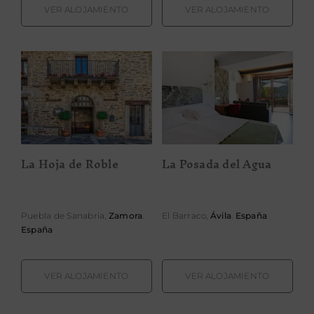
VER ALOJAMIENTO
VER ALOJAMIENTO
La Hoja de
La Posada del
Roble
Agua
La Hoja de Roble
La Posada del Agua
Puebla de Sanabria,
Zamora
.
El Barraco,
Ávila
.
España
España
VER ALOJAMIENTO
VER ALOJAMIENTO