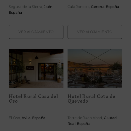
Segura de la Sierra,
Jaén
.
Cala Joncols,
Gerona
.
España
España
VER ALOJAMIENTO
VER ALOJAMIENTO
Hotel Rural
Hotel Rural
Coto de
Casa del Oso
Quevedo
Hotel Rural Casa del
Hotel Rural Coto de
Oso
Quevedo
El Oso,
Ávila
.
España
Torre de Juan Abad,
Ciudad
Real
.
España