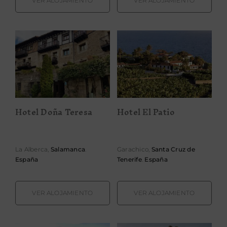
VER ALOJAMIENTO
VER ALOJAMIENTO
Hotel Doña
Hotel El Patio
Teresa
Hotel Doña Teresa
Hotel El Patio
La Alberca,
Salamanca
.
Garachico,
Santa Cruz de
España
Tenerife
.
España
VER ALOJAMIENTO
VER ALOJAMIENTO