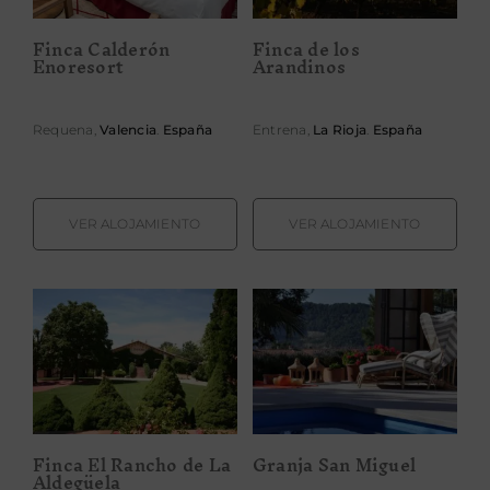
Finca Calderón
Finca de los
Enoresort
Arandinos
Requena,
Valencia
.
España
Entrena,
La Rioja
.
España
VER ALOJAMIENTO
VER ALOJAMIENTO
Finca El Rancho
Granja San
de La Aldegüela
Miguel
Finca El Rancho de La
Granja San Miguel
Aldegüela