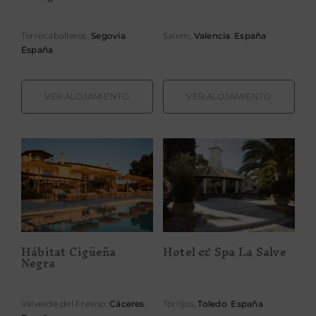
Torrecaballeros,
Segovia
.
Salem,
Valencia
.
España
España
VER ALOJAMIENTO
VER ALOJAMIENTO
Hábitat Cigüeña
Hotel & Spa La
Negra
Salve
Hábitat Cigüeña
Hotel & Spa La Salve
Negra
Valverde del Fresno,
Cáceres
.
Torrijos,
Toledo
.
España