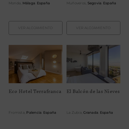
Monda,
Málaga
.
España
Muñoveros,
Segovia
.
España
VER ALOJAMIENTO
VER ALOJAMIENTO
Eco Hotel
El Balcón de las
Terrafranca
Nieves
Eco Hotel Terrafranca
El Balcón de las Nieves
Fromista,
Palencia
.
España
La Zubia,
Granada
.
España