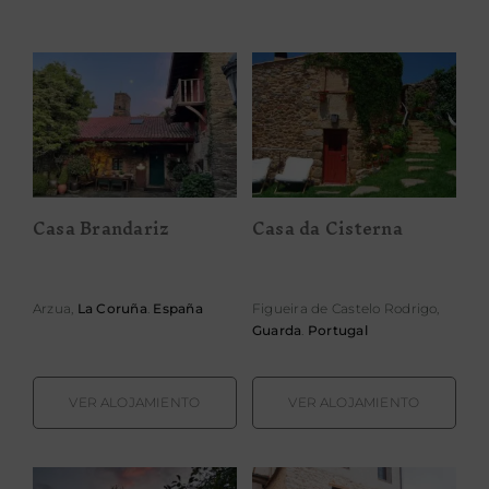
Casa da
Casa Brandariz
Cisterna
Casa Brandariz
Casa da Cisterna
Arzua,
La Coruña
.
España
Figueira de Castelo Rodrigo,
Guarda
.
Portugal
VER ALOJAMIENTO
VER ALOJAMIENTO