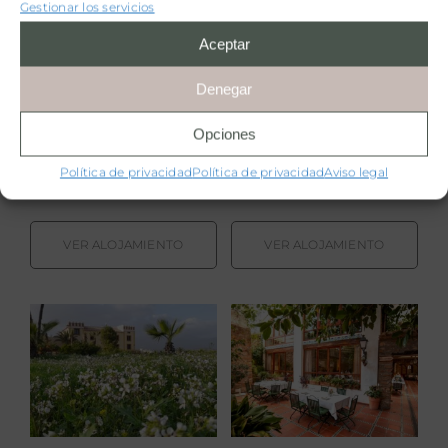
Roja
de Antes
Gestionar los servicios
Aceptar
Hotel La Quinta Roja
Hotel La Vida de
Denegar
Antes
Opciones
Garachico (Tenerife),
Santa
Consuegra,
Toledo
.
España
Política de privacidad
Política de privacidad
Aviso legal
Cruz de Tenerife
.
España
VER ALOJAMIENTO
VER ALOJAMIENTO
Hotel Mirador
Hotel Nou
de Aledo
Roma