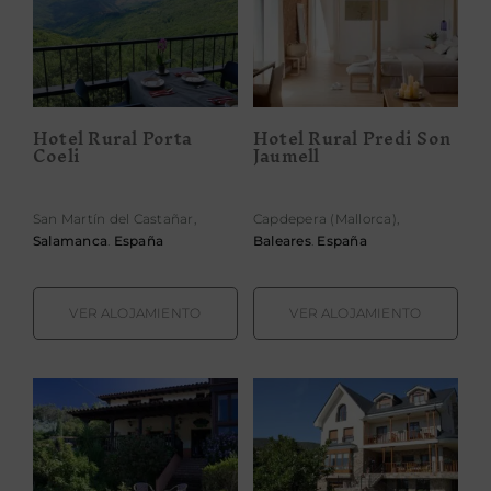
Hotel Rural
Hotel Rural
Predi Son
Porta Coeli
Jaumell
Hotel Rural Porta
Hotel Rural Predi Son
Coeli
Jaumell
San Martín del Castañar,
Capdepera (Mallorca),
Salamanca
.
España
Baleares
.
España
VER ALOJAMIENTO
VER ALOJAMIENTO
Hotel Rural
Hotel Rural
Valleoscuru
Villa Mencía