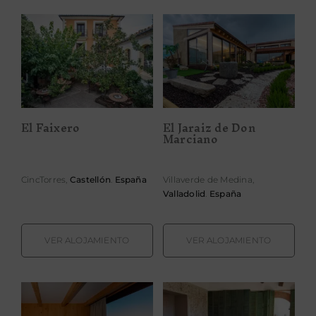
El Jaraiz de Don
El Faixero
Marciano
El Faixero
El Jaraiz de Don
Marciano
CincTorres,
Castellón
.
España
Villaverde de Medina,
Valladolid
.
España
VER ALOJAMIENTO
VER ALOJAMIENTO