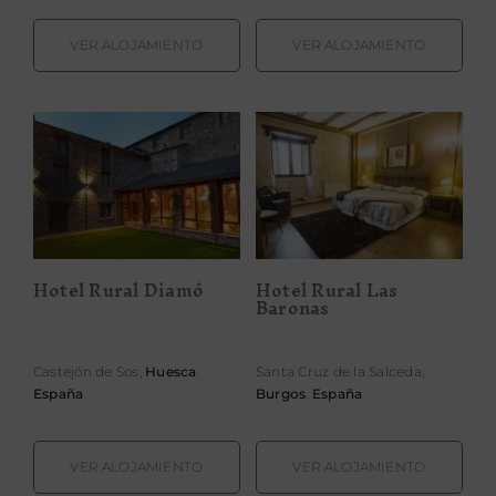
VER ALOJAMIENTO
VER ALOJAMIENTO
Hotel Rural
Hotel Rural Las
Diamó
Baronas
Hotel Rural Diamó
Hotel Rural Las
Baronas
Castejón de Sos,
Huesca
.
Santa Cruz de la Salceda,
España
Burgos
.
España
VER ALOJAMIENTO
VER ALOJAMIENTO