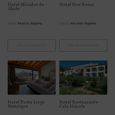
Hotel Mirador de
Hotel Nou Roma
Aledo
Aledo,
Murcia
.
España
Denia,
Alicante
.
España
VER ALOJAMIENTO
VER ALOJAMIENTO
Hotel
Hotel Poeta
Restaurante
Jorge Manrique
Cala Jóncols
Hotel Poeta Jorge
Hotel Restaurante
Manrique
Cala Jóncols