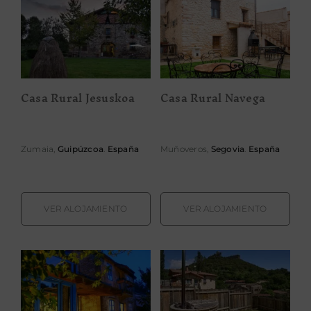
Casa Rural
Casa Rural
Jesuskoa
Navega
Casa Rural Jesuskoa
Casa Rural Navega
Zumaia,
Guipúzcoa
.
España
Muñoveros,
Segovia
.
España
VER ALOJAMIENTO
VER ALOJAMIENTO
Casa Rural
Caserío
Perfeuto María
Montehermoso