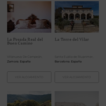
La Posada Real
La Torre del
del Buen
Vilar
Camino
La Posada Real del
La Torre del Vilar
Buen Camino
Villanueva De Campeán,
Santa Euàlia de Riuprimer,
Zamora
.
España
Barcelona
.
España
VER ALOJAMIENTO
VER ALOJAMIENTO
La Trocha de