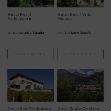
Hotel Rural
Hotel Rural Villa
Valleoscuru
Mencía
Llanes,
Asturias
.
España
Corullón,
León
.
España
VER ALOJAMIENTO
VER ALOJAMIENTO
Hotel Santa
Hotel San
Cristina Petit
Prudentzio
& Spa
Hotel San Prudentzio
Hotel Santa Cristina