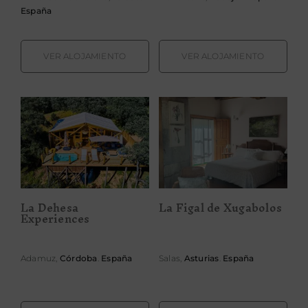
España
VER ALOJAMIENTO
VER ALOJAMIENTO
La Dehesa
La Figal de
Experiences
Xugabolos
La Dehesa
La Figal de Xugabolos
Experiences
Adamuz,
Córdoba
.
España
Salas,
Asturias
.
España