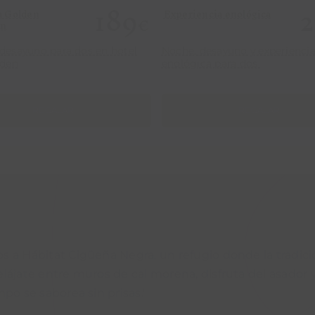
189
2
a Golden
Experiencia enológica
€
on
desayuno para dos en hotel
Noche, desayuno y experienci
lden
enológica para dos
REGALAR
REGALAR
s a Hábitat Cigüeña Negra, un refugio donde la tradic
elájate entre muros de cal morena, disfruta del asad
mpo se saborea sin prisas."