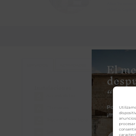
Alice Suzanne 
Hábitat Cigüeñ
SERVICIOS
ACTIVIDADES
RESTAURANTE
Instalaciones
Accesibilidad
Air
Utilizam
Chimenea
Esp
disposit
anuncios 
Piscina al aire libre
Pis
procesar
consentir
Spa
Yo
caracterí