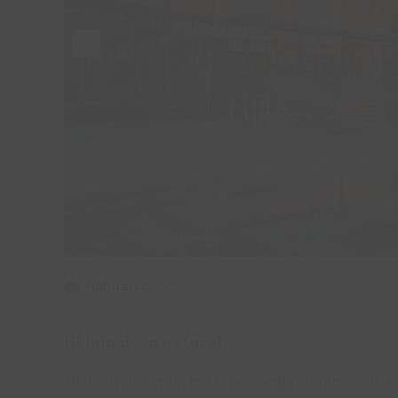
Escapada
Tarjeta
Exp
Atelier
spa
eno
Collection
Tarjeta spa
Escapada
Experi
Atelier
enológ
Collection
habitatcn.com
El lujo de lo natural.
Hay lugares que, más que alojamientos, son ex