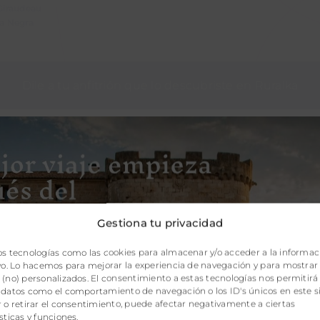
Giraudeau
a Negra
Dile a tu anfitrión que lo descubriste en Ruralka
SOSTENIBILIDAD
INDICACIONES
Gestiona tu privacidad
e acondicionado
Aparcamiento
os tecnologías como las cookies para almacenar y/o acceder a la informac
acio Coworking
Jacuzzi en alojamiento
ivo. Lo hacemos para mejorar la experiencia de navegación y para mostrar
(no) personalizados. El consentimiento a estas tecnologías nos permitirá
cina cubierta
Restaurante
 datos como el comportamiento de navegación o los ID's únicos en este si
 o retirar el consentimiento, puede afectar negativamente a ciertas
ga
sticas y funciones.