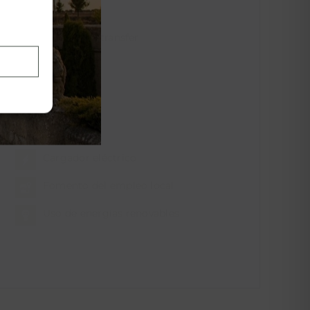
Servicio de transfer
Cargador eléctrico
Fomento del empleo local
Uso de energías renovables