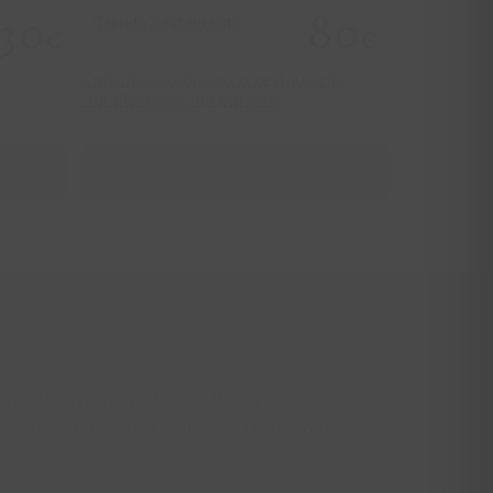
30
80
Tarjeta Restaurante
Tarjeta re
€
€
a
Comida o cena en un restaurante
Elige el i
Ruralka para una persona
para canjea
Ruralka...
REGALAR
ión extremeña y el alma ibicenca se
or y sumérgete en la calma del hammam.