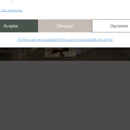
 los servicios
aje y otros tratamientos
Servicio de pícnic
Aceptar
Denegar
Opciones
Política de privacidad
Política de privacidad
Aviso legal
yo biodiversidad
Apoyo proyectos sociales
ciencia energética
Fomento del comercio local
rto
Reciclaje de residuos
 responsable del agua