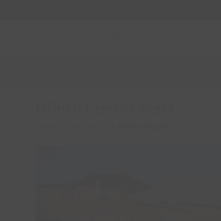
Saltar
al
contenido
+34 914 058 734
REGALA RURALKA
HAZ TU RESERVA
ALOJAM
ÁREA HOTELES
Hábitat Cigüeña Negra
Valverde del Fresno,
Cáceres
.
España