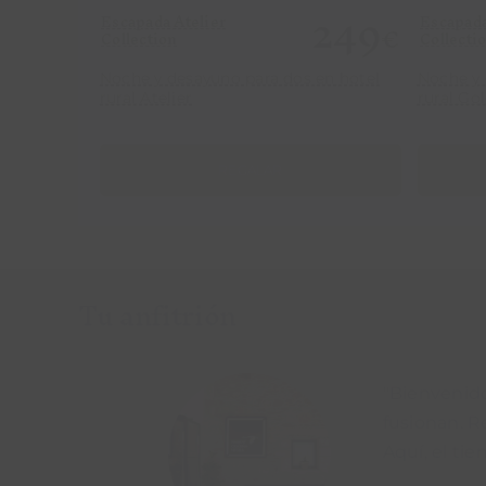
249
Escapada Atelier
Escapad
€
Collection
Collecti
Noche y desayuno para dos en hotel
Noche y 
rural Atelier
rural Go
REGALAR
Tu anfitrión
"Bienvenido
fusionan. R
Aquí, el tie