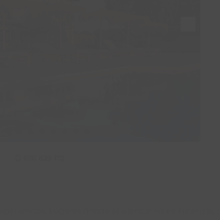
Escapada
eriencia
Tarjeta
Tarjeta
Golden
lógica
Restaurante
regalo
Collection
encia
Tarjeta
Escapada
Tarjeta regalo
ica
Restaurante
Golden
Collection
676 829 172
periencias. Lugares donde el silencio no es ausencia, 