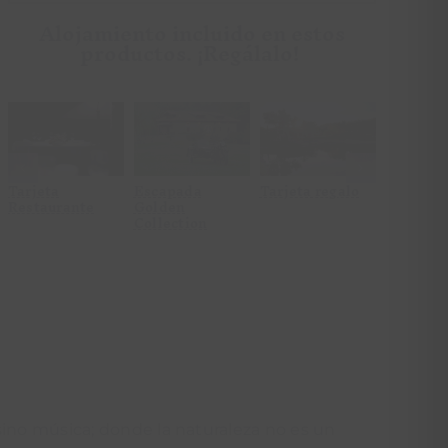
Alojamiento incluido en estos
productos. ¡Regálalo!
Escapada
Tarjeta
Experiencia
Tar
Atelier
spa
enológica
Resta
Collection
Tarjeta spa
Escapada
Experiencia
Tarjeta
Atelier
enológica
Restaur
Collection
sino música; donde la naturaleza no es un