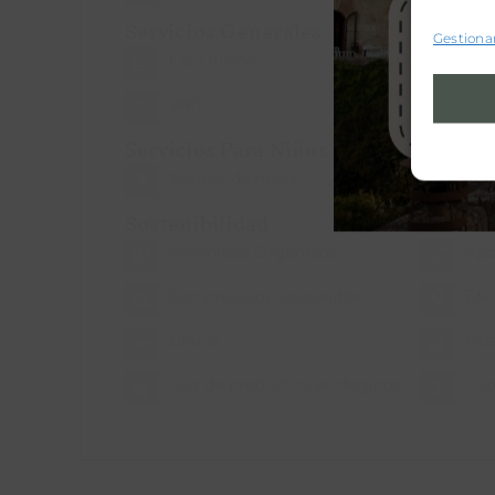
Servicios Generales
Gestionar
Caja fuerte
Mas
Wifi
Servicios Para Niños
Juegos de mesa
Sostenibilidad
Amenities Orgánicos
Apo
Construcción sostenible
Efi
Granja
Hue
Uso de productos ecológicos
Uso