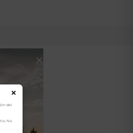
Biblioteca
ión del
Jardín
Sala de reuniones
tio. No