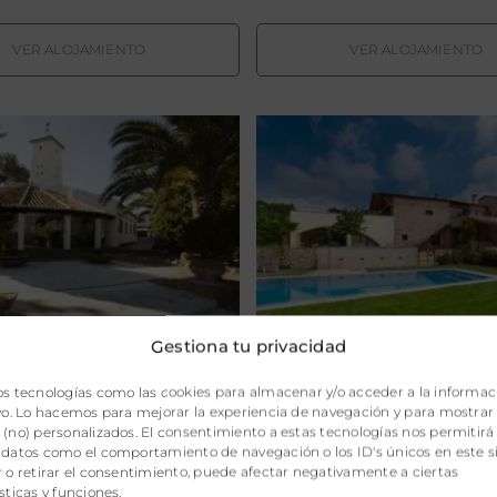
VER ALOJAMIENTO
VER ALOJAMIENTO
tel & Spa La Salve
Hotel Can Clota
Gestiona tu privacidad
Spa La Salve
Hotel Can Clotas
os tecnologías como las cookies para almacenar y/o acceder a la informac
ivo. Lo hacemos para mejorar la experiencia de navegación y para mostrar
edo
.
España
Cistella,
Gerona
.
España
(no) personalizados. El consentimiento a estas tecnologías nos permitirá
 datos como el comportamiento de navegación o los ID's únicos en este si
 o retirar el consentimiento, puede afectar negativamente a ciertas
sticas y funciones.
VER ALOJAMIENTO
VER ALOJAMIENTO