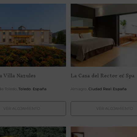
el Spa Villa Nazules
La Casa del Rector 
a Villa Nazules
La Casa del Rector & Spa
de Toledo,
Toledo
.
España
Almagro,
Ciudad Real
.
España
VER ALOJAMIENTO
VER ALOJAMIENTO