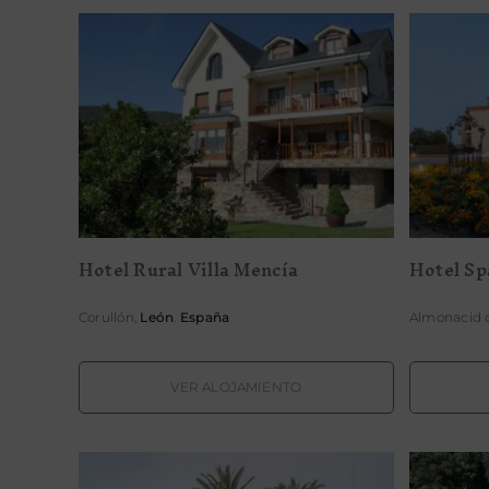
Hotel Rural Villa Mencía
Hot
Hotel Rural Villa Mencía
Hotel Sp
Corullón,
León
.
España
Almonacid 
VER ALOJAMIENTO