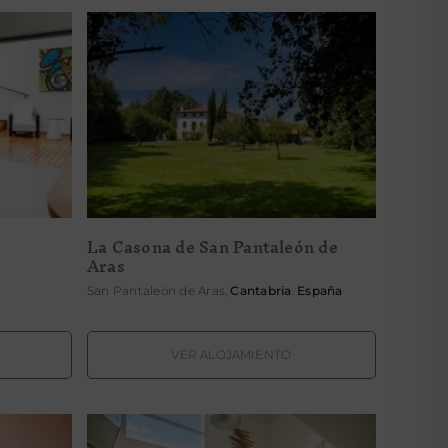
La Casona de San
& Spa
Pantaleón de Aras
La Casona de San Pantaleón de
Aras
San Pantaleón de Aras,
Cantabria
.
España
VER ALOJAMIENTO