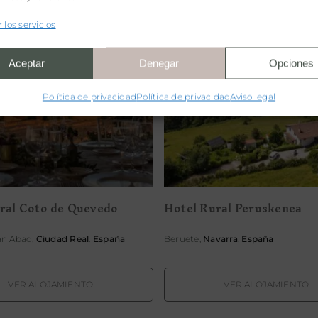
 los servicios
Aceptar
Denegar
Opciones
Política de privacidad
Política de privacidad
Aviso legal
otel Rural Coto de
Hotel Rural Perusk
Quevedo
ral Coto de Quevedo
Hotel Rural Peruskenea
an Abad,
Ciudad Real
.
España
Beruete,
Navarra
.
España
VER ALOJAMIENTO
VER ALOJAMIENTO