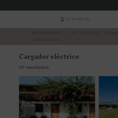
Saltar
al
contenido
+34 914 058 734
REGALA RURALKA
HAZ TU RESERVA
ALOJAM
ÁREA HOTELES
Cargador eléctrico
47 resultados
Ardea Purpurea Lodge