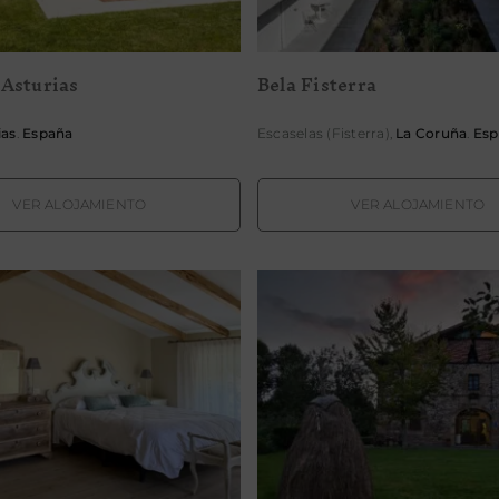
Asturias
Bela Fisterra
ias
.
España
Escaselas (Fisterra),
La Coruña
.
Esp
VER ALOJAMIENTO
VER ALOJAMIENTO
a Rural El Gallinero
Casa Rural Jesusk