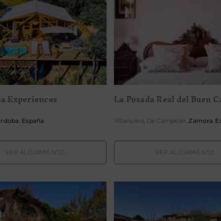
La Posada Real del 
Dehesa Experiences
Camino
a Experiences
La Posada Real del Buen 
rdoba
.
España
Villanueva De Campeán,
Zamora
.
E
VER ALOJAMIENTO
VER ALOJAMIENTO