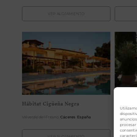
VER ALOJAMIENTO
Hábitat Cigüeña Negra
Ho
Hábitat Cigüeña Negra
Hotel & 
Utilizam
disposit
Valverde del Fresno,
Cáceres
.
España
Torrijos,
Tol
anuncios 
procesar
consentir
caracterí
VER ALOJAMIENTO