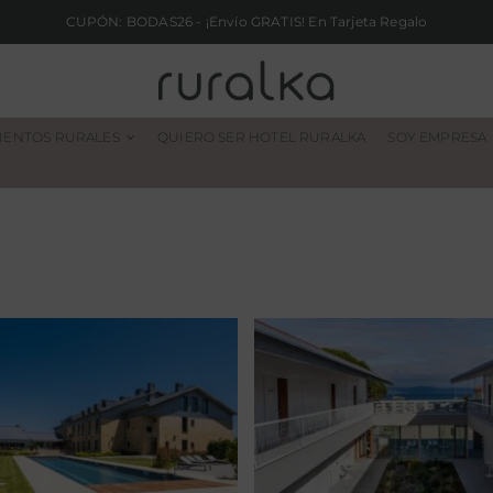
CUPÓN: BODAS26 - ¡Envío GRATIS! En Tarjeta Regalo
IENTOS RURALES
QUIERO SER HOTEL RURALKA
SOY EMPRESA
ARTIEM Asturias
Bela Fisterra