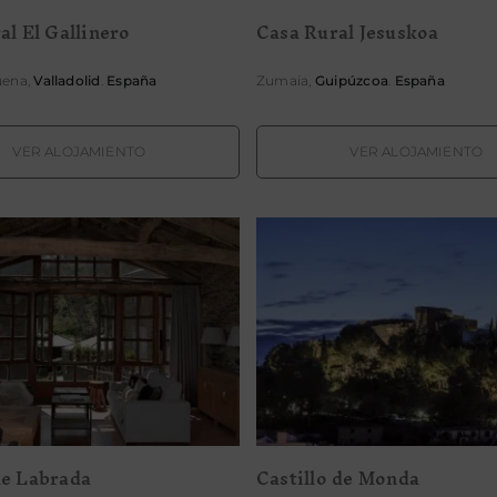
al El Gallinero
Casa Rural Jesuskoa
uena,
Valladolid
.
España
Zumaia,
Guipúzcoa
.
España
VER ALOJAMIENTO
VER ALOJAMIENTO
asona de Labrada
Castillo de Mond
e Labrada
Castillo de Monda