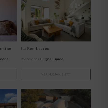
Buen
La Ren Lecrés
Camino
La Ren Lecrés
spaña
Vadocondes,
Burgos
.
España
VER ALOJAMIENTO