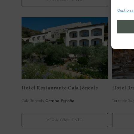
Gestionar
Hotel Restaurante Cala
H
Jóncols
Hotel Restaurante Cala Jóncols
Hotel Ru
Cala Joncols,
Gerona
.
España
Torre de Ju
VER ALOJAMIENTO