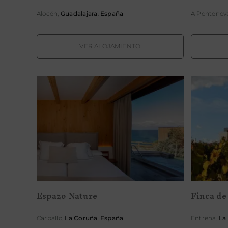
Alocén,
Guadalajara
.
España
A Pontenov
VER ALOJAMIENTO
Espazo Nature
Fin
Espazo Nature
Finca de
Carballo,
La Coruña
.
España
Entrena,
La