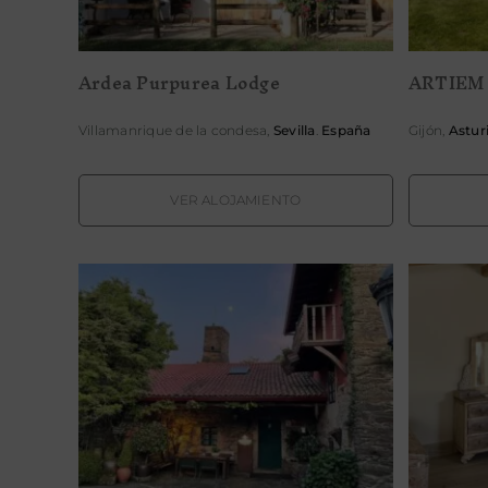
Ardea Purpurea Lodge
ARTIEM 
Villamanrique de la condesa,
Sevilla
.
España
Gijón,
Astur
VER ALOJAMIENTO
Casa Brandariz
Cas