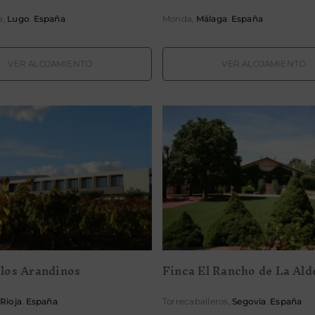
a,
Lugo
.
España
Monda,
Málaga
.
España
VER ALOJAMIENTO
VER ALOJAMIENTO
Finca El Rancho de
ca de los Arandinos
Aldegüela
 los Arandinos
Finca El Rancho de La Ald
 Rioja
.
España
Torrecaballeros,
Segovia
.
España