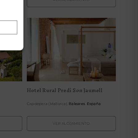
Hotel Rural Predi Son
enea
Jaumell
Hotel Rural Predi Son Jaumell
Capdepera (Mallorca),
Baleares
.
España
VER ALOJAMIENTO