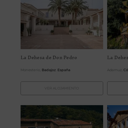
La Dehesa de Don Pedro
La 
La Dehesa de Don Pedro
La Dehes
Monesterio,
Badajoz
.
España
Adamuz,
Có
VER ALOJAMIENTO