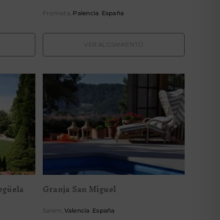
Fromista,
Palencia
.
España
VER ALOJAMIENTO
 La
Granja San Miguel
egüela
Granja San Miguel
Salem,
Valencia
.
España