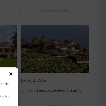
VER ALOJAMIENTO
s
Hotel El Patio
Hotel El Patio
ión del
Garachico,
Santa Cruz de Tenerife
.
España
tio. No
VER ALOJAMIENTO