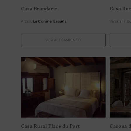
Casa Brandariz
Casa Rur
Arzua,
La Coruña
.
España
Valoria la B
VER ALOJAMIENTO
Casa Rural Place du Port
C
Casa Rural Place du Port
Casona d