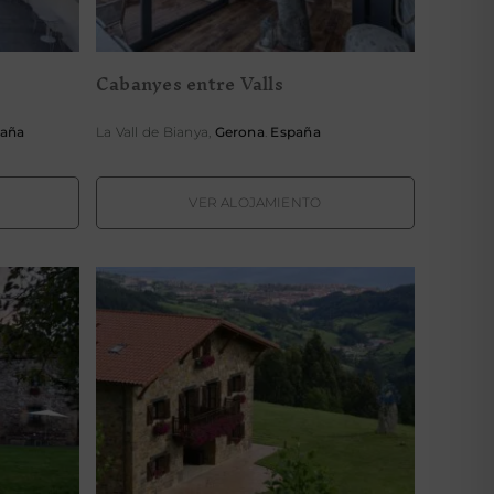
Cabanyes entre Valls
aña
La Vall de Bianya,
Gerona
.
España
VER ALOJAMIENTO
oa
Casa Rural Lurdeia