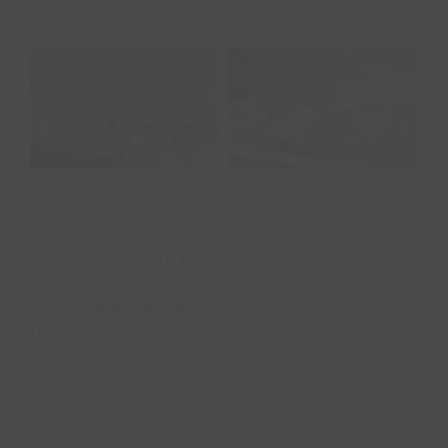
Escapada
Escapada Classic
Petfriendly
Collection
Classic
Escapada Classic
Escapada Petfriendly
Ta
Collection
Classic
El encanto de lo tradicional.
Hotel Rural La Vida de Antes
es una casa
típica manchega del siglo XIX situada en un
maravilloso rincón de La Mancha, Consuegra.
Aquí podrás empaparte de una de las
tradiciones de la historia universal más
famosas del mundo. Habla de molinos,