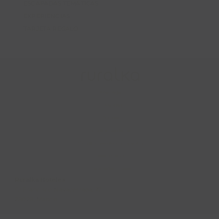
ESCAPADAS TEMÁTICAS
EXPERIENCIAS
TARJETA REGALO
Aviso legal
Privacidad
Cookies
Condiciones de uso
Condiciones de contratación
Desistimiento
Escapadas rurales
Ruralka Hoteles
C/ Francisco Navacerrada, 17
28028, Madrid