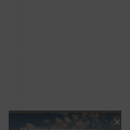
Jardín
Piscina al aire libre
Restaurante
Sala de reuniones
Servicios Generales
Masaje y otros tratamientos
Petfriendly
Wifi
Servicios Para Niños
Cuna
Juegos de mesa