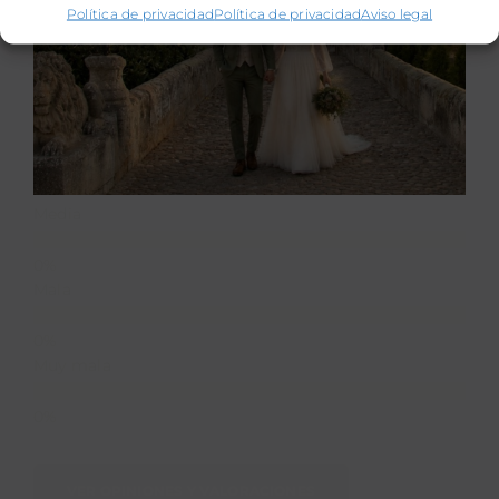
4,8
Política de privacidad
Política de privacidad
Aviso legal
4,8 de 5 estrellas (basado en 47 reseñas)
Excelente
Muy buena
Media
Mala
Muy mala
VER OPINIONES Y VALORACIONES