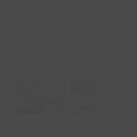
aventuras, de duelos y quebrantos, no hay
lugar a dudas, hablamos de El Quijote.
SEGUIR LEYENDO
Regala este alojamiento ahora
Añadir al
Añadir al
carrito
carrito
Detalles
Detalles
Escapada Romántica
Escapada The Country
Escap
Classic
Chef Classic
Classi