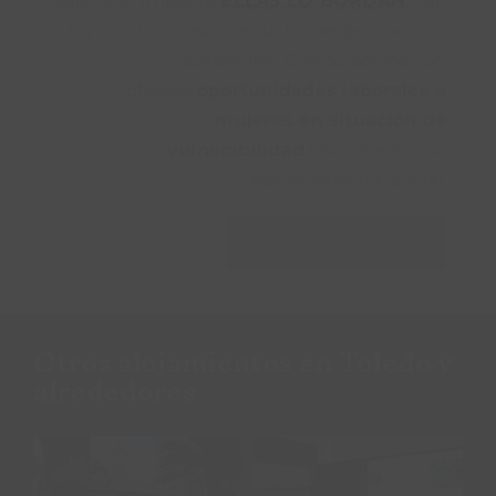
taller con impacto
ELLAS LO BORDAN
que
ha cosido nuestro estuche de producción
sostenible. Con tu aportación
ofreces
oportunidades laborales a
mujeres en situación de
vulnerabilidad
favoreciendo la
transformación social.
REGALA RURALKA
Otros alojamientos en Toledo y
alrededores