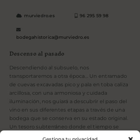
murviedro.es
96 295 59 98
bodegahistorica@murviedro.es
Descenso al pasado
Descendiendo al subsuelo, nos
transportaremos a otra época… Un entramado
de cuevas excavadas pico y pala en toba caliza
arcillosa, con una armoniosa y cuidada
iluminación, nos guiará a descubrir el paso del
vino en sus diferentes etapas a través de una
bodega que se conserva en su estado original.
Un tesoro subterráneo donde el tiempo se
detiene, y solo se respira la quietud y la
Gestiona tu privacidad