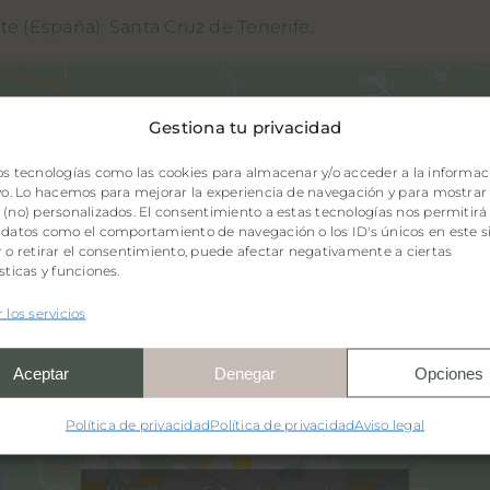
e (España). Santa Cruz de Tenerife.
Gestiona tu privacidad
os tecnologías como las cookies para almacenar y/o acceder a la informac
ivo. Lo hacemos para mejorar la experiencia de navegación y para mostrar
(no) personalizados. El consentimiento a estas tecnologías nos permitirá
 datos como el comportamiento de navegación o los ID's únicos en este si
 o retirar el consentimiento, puede afectar negativamente a ciertas
sticas y funciones.
 los servicios
Aceptar
Denegar
Opciones
Política de privacidad
Política de privacidad
Aviso legal