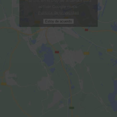
Haz clic en «Estoy de acuerdo» para
activar Google maps
Política de privacidad
Estoy de acuerdo