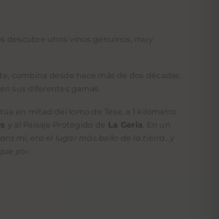
nos descubre unos vinos genuinos, muy
ote, combina desde hace más de dos décadas:
a en sus diferentes gamas.
itúa en mitad del lomo de Tese, a 1 kilómetro
es
y al Paisaje Protegido de
La Geria
. En un
ara mí, era el lugar más bello de la tierra…y
 que yo
».