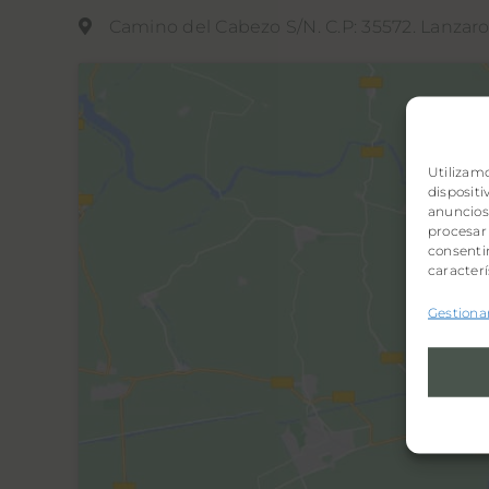
Camino del Cabezo S/N. C.P: 35572. Lanzarot
Utilizam
disposit
anuncios 
procesar
consentir
caracterí
Gestionar