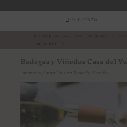
Saltar
al
contenido
+34 914 058 734
REGALA RURALKA
HAZ TU RESERVA
ALOJAM
ÁREA HOTELES
Bodegas y Viñedos Casa del Y
Lanzarote, Santa Cruz de Tenerife. España