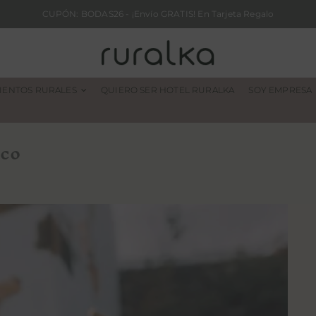
CUPÓN: BODAS26 - ¡Envío GRATIS! En Tarjeta Regalo
IENTOS RURALES
QUIERO SER HOTEL RURALKA
SOY EMPRESA
uco