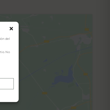
ión del
tio. No