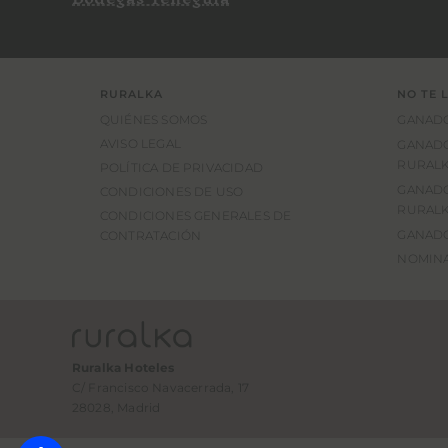
RURALKA
NO TE 
QUIÉNES SOMOS
GANADO
AVISO LEGAL
GANADO
RURALK
POLÍTICA DE PRIVACIDAD
GANADO
CONDICIONES DE USO
RURALK
CONDICIONES GENERALES DE
GANADO
CONTRATACIÓN
NOMINA
Ruralka Hoteles
C/ Francisco Navacerrada, 17
28028, Madrid