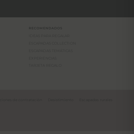
RECOMENDADOS
IDEAS PARA REGALAR
ESCAPADAS COLLECTION
ESCAPADAS TEMÁTICAS
EXPERIENCIAS
TARJETA REGALO
ciones de contratación
Desistimiento
Escapadas rurales