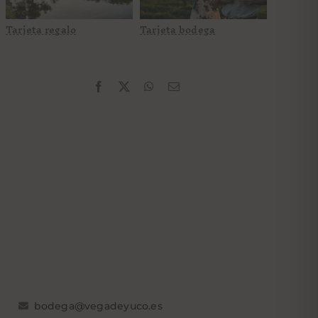
Tarjeta regalo
Tarjeta bodega
bodega@vegadeyuco.es