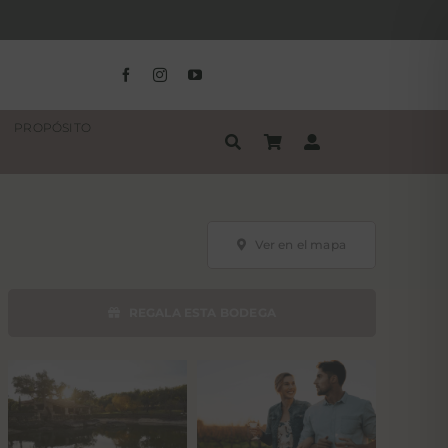
PROPÓSITO
Ver en el mapa
REGALA ESTA BODEGA
Tarjeta regalo
Tarjeta bodega