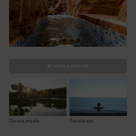
PROPÓSITO
ÁREA HOTELES
Buscar:
REGALA ESTE SPA
Tarjeta regalo
Tarjeta spa
Tarjeta regalo
Tarjeta spa