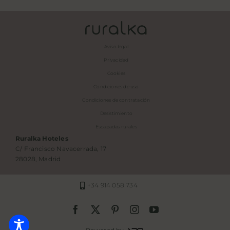
Aviso legal
Privacidad
Cookies
Condiciones de uso
Condiciones de contratación
Desistimiento
Escapadas rurales
Ruralka Hoteles
C/ Francisco Navacerrada, 17
28028, Madrid
+34 914 058 734