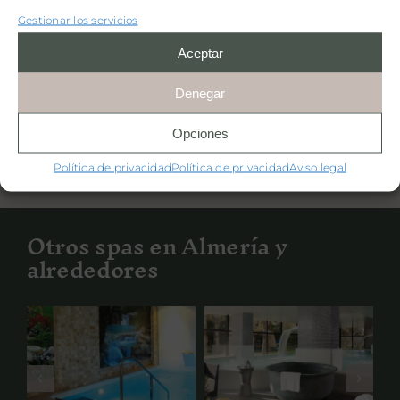
Haz clic en «Estoy de acuerdo» para
Gestionar los servicios
activar Google maps
Aceptar
Política de privacidad
Estoy de acuerdo
Denegar
Opciones
Política de privacidad
Política de privacidad
Aviso legal
Otros spas en Almería y
alrededores
Senzia Spa
Spa El Cortijo
Estepona