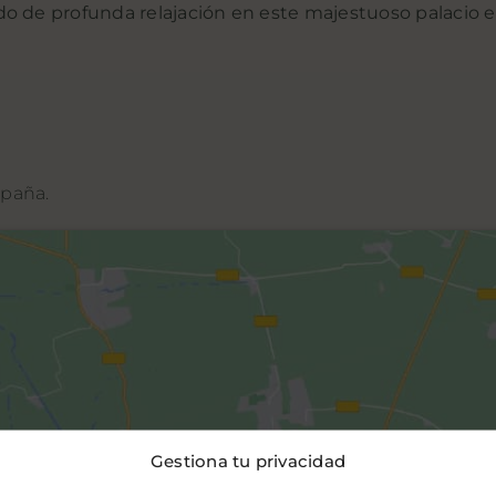
do de profunda relajación en este majestuoso palacio e
spaña.
Gestiona tu privacidad