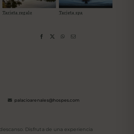
Tarjeta regalo
Tarjeta spa
palacioarenales@hospes.com
e descanso. Disfruta de una experiencia