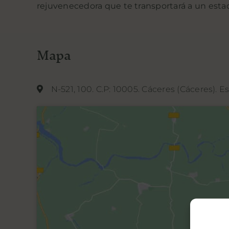
rejuvenecedora que te transportará a un esta
Mapa
N-521, 100. C.P: 10005. Cáceres (Cáceres). E