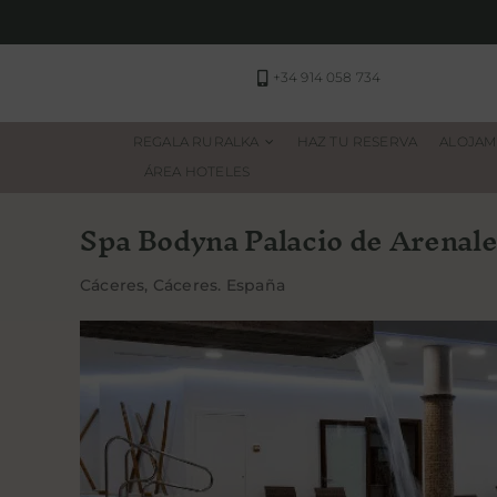
Saltar
al
contenido
+34 914 058 734
REGALA RURALKA
HAZ TU RESERVA
ALOJAM
ÁREA HOTELES
Spa Bodyna Palacio de Arenal
Cáceres, Cáceres. España