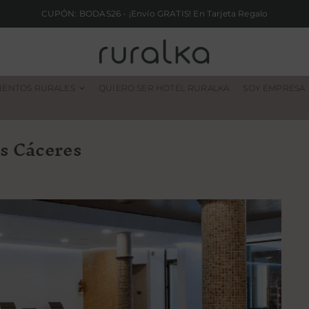
CUPÓN: BODAS26 - ¡Envío GRATIS! En Tarjeta Regalo
IENTOS RURALES
QUIERO SER HOTEL RURALKA
SOY EMPRESA
es Cáceres