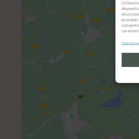
Utilizam
disposit
anuncios 
procesar
consentir
caracterí
Gestionar