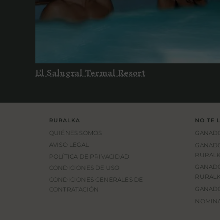
El Salugral Termal Resort
El Salugral Termal Resort
RURALKA
NO TE 
QUIÉNES SOMOS
GANADO
AVISO LEGAL
GANADO
RURALK
POLÍTICA DE PRIVACIDAD
GANADO
CONDICIONES DE USO
RURALK
CONDICIONES GENERALES DE
GANADO
CONTRATACIÓN
NOMINA