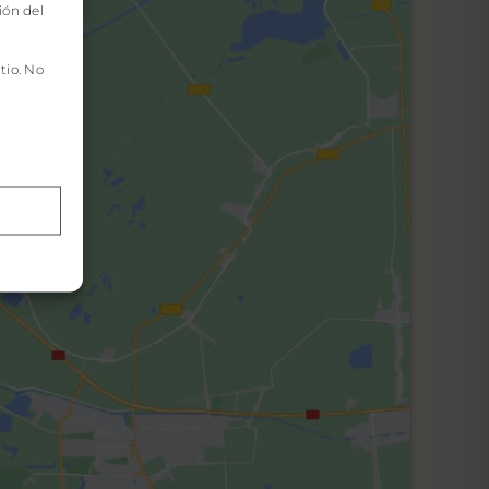
ión del
tio. No