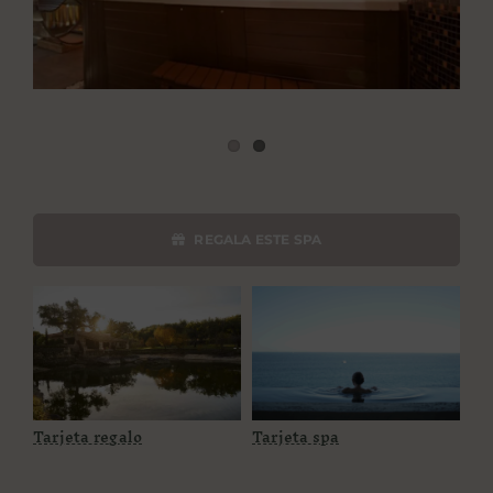
PROPÓSITO
ÁREA HOTELES
Buscar:
REGALA ESTE SPA
Tarjeta regalo
Tarjeta spa
Tarjeta regalo
Tarjeta spa