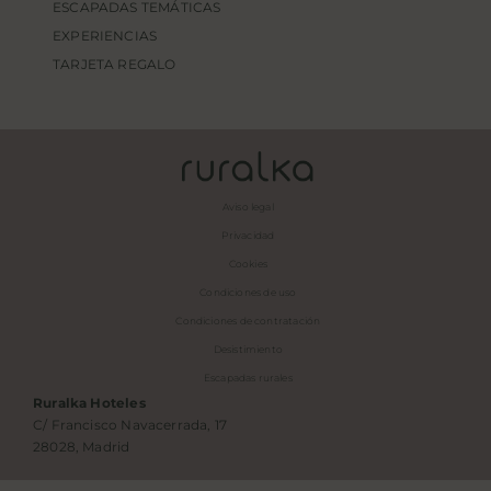
ESCAPADAS TEMÁTICAS
EXPERIENCIAS
TARJETA REGALO
Aviso legal
Privacidad
Cookies
Condiciones de uso
Condiciones de contratación
Desistimiento
Escapadas rurales
Ruralka Hoteles
C/ Francisco Navacerrada, 17
28028, Madrid