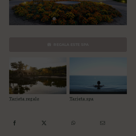
PROPÓSITO
ÁREA HOTELES
REGALA ESTE SPA
Buscar:
Tarjeta regalo
Tarjeta spa
Tarjeta regalo
Tarjeta spa