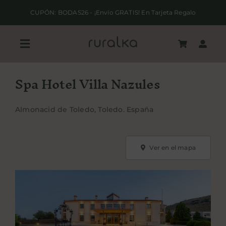
Saltar
CUPÓN: BODAS26 - ¡Envío GRATIS! En Tarjeta Regalo
al
contenido
Toggle
Navigation
Spa Hotel Villa Nazules
REGALA RURALKA
Almonacid de Toledo, Toledo. España
HAZ TU RESERVA
ALOJAMIENTOS RURALES
Ver en el mapa
QUIERO SER HOTEL RURALKA
SOY UNA EMPRESA