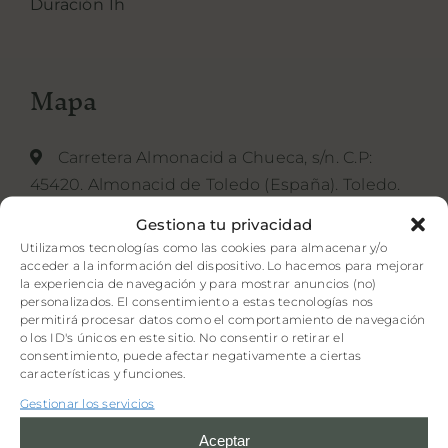
Duración 1h
Mapa
Carretera Almonacid a Chueca, s/n. C.P:
45420. Almonacid de Toledo (España). Toledo.
Gestiona tu privacidad
Utilizamos tecnologías como las cookies para almacenar y/o
acceder a la información del dispositivo. Lo hacemos para mejorar
la experiencia de navegación y para mostrar anuncios (no)
personalizados. El consentimiento a estas tecnologías nos
Haz clic en «Estoy de acuerdo» para
permitirá procesar datos como el comportamiento de navegación
o los ID's únicos en este sitio. No consentir o retirar el
activar Google maps
consentimiento, puede afectar negativamente a ciertas
Política de privacidad
características y funciones.
Estoy de acuerdo
Gestionar los servicios
Aceptar