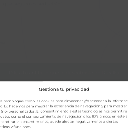
d que seguro os seducirán"
dal
Dile a tu anfitrión que lo descubriste en Ruralka
Gestiona tu privacidad
INDICACIONES
os tecnologías como las cookies para almacenar y/o acceder a la informac
ivo. Lo hacemos para mejorar la experiencia de navegación y para mostrar
(no) personalizados. El consentimiento a estas tecnologías nos permitirá
 datos como el comportamiento de navegación o los ID's únicos en este si
 o retirar el consentimiento, puede afectar negativamente a ciertas
sticas y funciones.