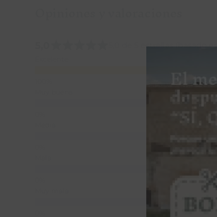
Opiniones y valoraciones
5,0
5,0 de 5 estrellas (basado e
Excelente
Muy buena
Media
Mala
Muy mala