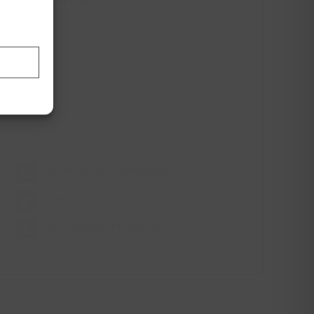
Biblioteca
Construcción sostenible
Huerto
s
Uso responsable del agua