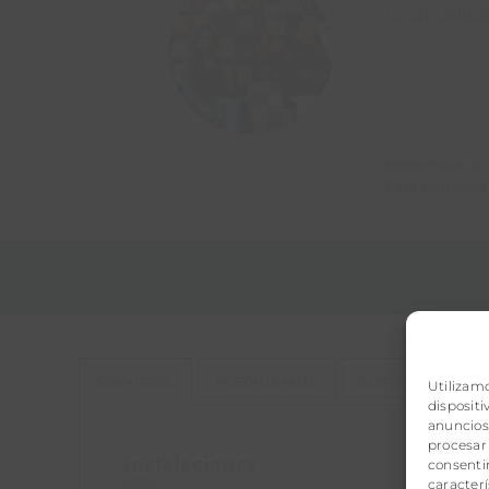
hospitalida
Mireia Font i Vi
Casa Leonardo
SERVICIOS
RESTAURANTE
SOSTENIBILIDAD
Utilizam
disposit
anuncios 
procesar
Instalaciones
consentir
caracterí