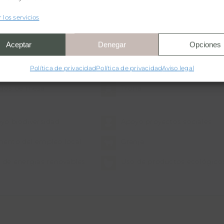
rcamiento
Ascensor
 los servicios
taurante
Aceptar
Denegar
Opciones
ler de bicicletas
Wifi
Política de privacidad
Política de privacidad
Aviso legal
gos de mesa
Trona
yo biodiversidad
Apoyo proyectos sociales
ento del empleo local
Granja
 de energías renovables
Uso de productos ecológico