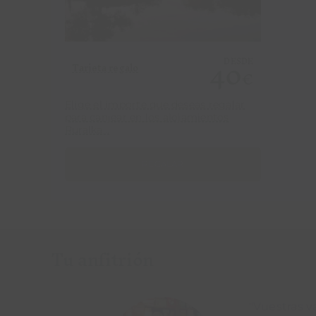
40
DESDE
Tarjeta regalo
€
Elige el importe que deseas regalar
para canjear en los alojamientos
Ruralka...
REGALAR
Tu anfitrión
"Vuestras v