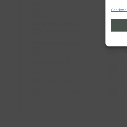
Accesibilidad
Apa
Gestionar
Jardín
Res
Servicios Generales
Servicio de pícnic
Tal
Servicios Para Niños
Cuna
Jue
Sostenibilidad
Amenities Orgánicos
Apo
Fomento del comercio local
Fom
Reciclaje de residuos
Uso