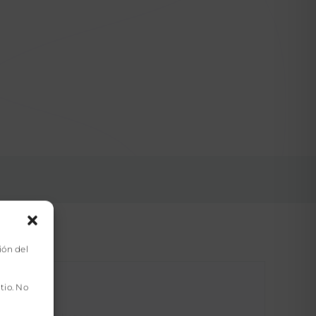
ión del
tio. No