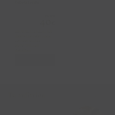
Tarjeta regalo
40
DESDE
€
Elige el importe que
deseas regalar para
canjear en los
alojamientos
Ruralka...
REGALAR
Tu anfitrión