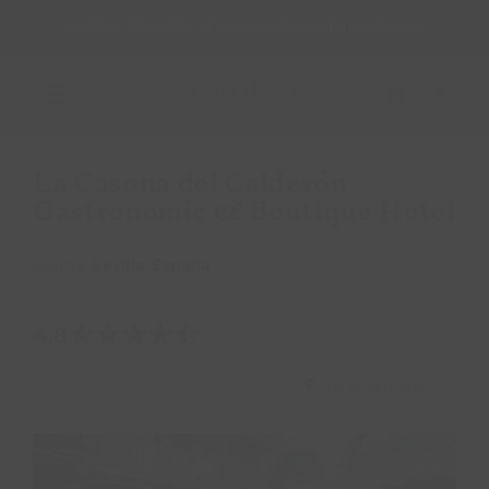
Saltar
CUPÓN: BODAS26 - ¡Envío GRATIS! En Tarjeta Regalo
al
contenido
Toggle
Navigation
La Casona del Calderón
REGALA RURALKA
Gastronomic & Boutique Hotel
HAZ TU RESERVA
Osuna,
Sevilla
.
España
ALOJAMIENTOS RURALES
4,8
Ver en el mapa
QUIERO SER HOTEL RURALKA
SOY UNA EMPRESA