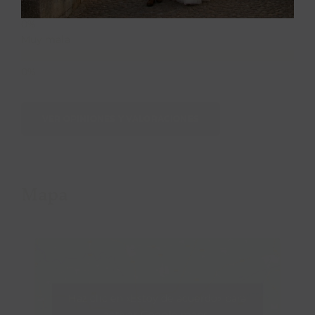
Muy mala
VER OPINIONES Y VALORACIONES
Mapa
Haz clic en «Estoy de acuerdo» para
activar Google maps