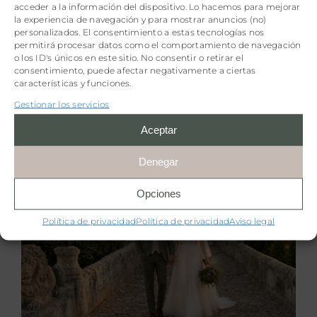
acceder a la información del dispositivo. Lo hacemos para mejorar
la experiencia de navegación y para mostrar anuncios (no)
personalizados. El consentimiento a estas tecnologías nos
permitirá procesar datos como el comportamiento de navegación
o los ID's únicos en este sitio. No consentir o retirar el
consentimiento, puede afectar negativamente a ciertas
Opiniones y valoraciones
características y funciones.
Gestionar los servicios
4,8
Aceptar
4,8 de 5 estrellas (basado en 6 reseñas)
Denegar
Excelente
Opciones
Muy buena
Política de privacidad
Política de privacidad
Aviso legal
Media
Mala