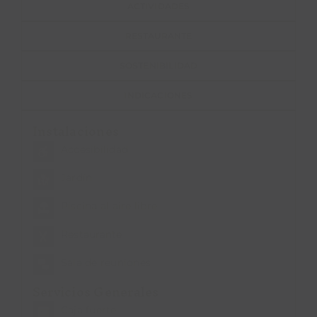
ACTIVIDADES
RESTAURANTE
SOSTENIBILIDAD
INDICACIONES
Instalaciones
Accesibilidad
Jardín
Piscina al aire libre
Restaurante
Sala de reuniones
Servicios Generales
Caja fuerte