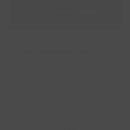
correspondiente de tu escapada se realizarán
PROPÓSITO
mínimo con
15 días de antelación
para la
fecha solicitada.
ÁREA HOTELES
Nuevas Incorporaciones
Buscar:
Nuevas incorporaciones a Ruralka: hoteles y
alojamientos con encanto que te enamorarán
Hoteles boutique, casas rurales y alojamientos
singulares se suman a nuestra colección para
invitarte a vivir experiencias únicas. Descubre
cada nuevo rincón que se une a la familia
Ruralka y déjate inspirar para tu próxima
escapada.