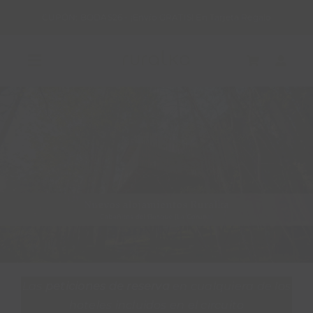
Saltar
CUPÓN: BODAS26 - ¡Envío GRATIS! En Tarjeta Regalo
al
contenido
Toggle
Navigation
REGALA RURALKA
HAZ TU RESERVA
ALOJAMIENTOS RURALES
QUIERO SER HOTEL RURALKA
Las
peticiones de reserva
en cualquiera de los
SOY UNA EMPRESA
hoteles incluidos en el circuito