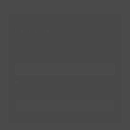
Regístrate
¡5€ de descuento por suscribirte a nuestra
newsletter!
Acepto recibir newsletters y comunicaciones
comerciales de Ruralka por correo electrónico.
SUSCRIBIRME