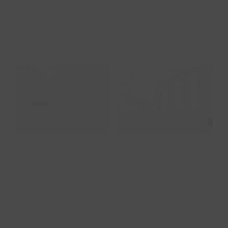
(Mallorca),
Baleares
.
España
Baleares
.
España
VER ALOJAMIENTO
VER ALOJAMIENTO
Cabañitas del
Casa Calvo
Bosque
S.XVI
Cabañitas del Bosque
Casa Calvo S.XVI
Outes,
La Coruña
.
España
Santa Eulalia la Mayor,
Huesca
.
España