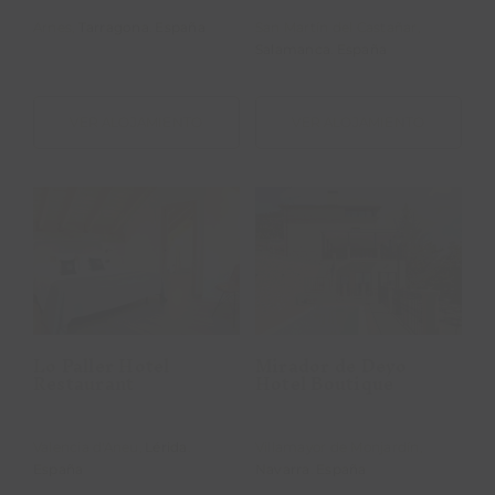
Arnes,
Tarragona
.
España
San Martín del Castañar,
Salamanca
.
España
VER ALOJAMIENTO
VER ALOJAMIENTO
Mirador de
Lo Paller Hotel
Deyo Hotel
Restaurant
Boutique
Lo Paller Hotel
Mirador de Deyo
Restaurant
Hotel Boutique
Valencia d'Aneu,
Lérida
.
Villamayor de Monjardín,
España
Navarra
.
España