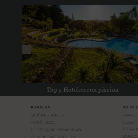
Top 5 Hoteles con piscina
Top 5 Hoteles con piscina
RURALKA
NO TE 
QUIÉNES SOMOS
GANADO
AVISO LEGAL
GANADO
RURALK
POLÍTICA DE PRIVACIDAD
GANADO
CONDICIONES DE USO