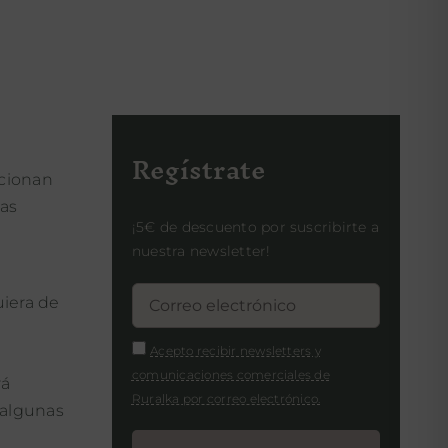
Regístrate
ncionan
tas
¡5€ de descuento por suscribirte a
nuestra newsletter!
uiera de
Acepto recibir newsletters y
comunicaciones comerciales de
rá
Ruralka por correo electrónico.
 algunas