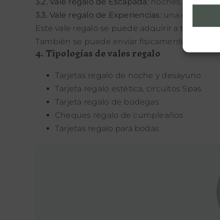
3.2. Vale regalo de Escapada:
noches de alojam
3.3. Vale regalo de Experiencias:
una escapada 
Este vale regalo se puede adquirir a través de
También se puede enviar físicamente a casa e
4. Tipologías de vales regalo
Tarjetas regalo de noche y desayuno
Tarjeta regalo estética, circuitos Spas
Tarjeta regalo de bodegas
Cheques regalo de cumpleaños
Tarjetas regalo para bodas