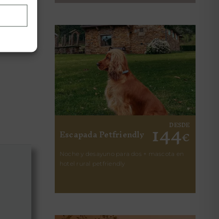
.
144
DESDE
Escapada Petfriendly
€
Noche y desayuno para dos + mascota en
hotel rural petfriendly