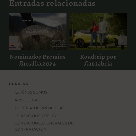
Entradas relacionadas
Nominados
Roadtrip por
Premios
Cantabria
Ruralka 2024
os
Nominados Premios
Roadtrip por
Ruralka 2024
Cantabria
RURALKA
QUIÉNES SOMOS
AVISO LEGAL
POLÍTICA DE PRIVACIDAD
CONDICIONES DE USO
CONDICIONES GENERALES DE
CONTRATACIÓN