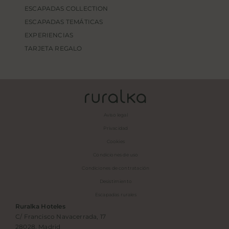
ESCAPADAS COLLECTION
ESCAPADAS TEMÁTICAS
EXPERIENCIAS
TARJETA REGALO
Aviso legal
Privacidad
Cookies
Condiciones de uso
Condiciones de contratación
Desistimiento
Escapadas rurales
Ruralka Hoteles
C/ Francisco Navacerrada, 17
28028, Madrid