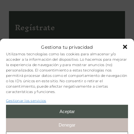
Regístrate
¡5€ de descuento por suscribirte a nuestra
Gestiona tu privacidad
newsletter!
Utilizamos tecnologías como las cookies para almacenar y/o
acceder a la información del dispositivo. Lo hacemos para mejorar
la experiencia de navegación y para mostrar anuncios (no)
personalizados. El consentimiento a estas tecnologías nos
permitirá procesar datos como el comportamiento de navegación
o los ID's únicos en este sitio. No consentir o retirar el
Acepto recibir newsletters y comunicaciones
consentimiento, puede afectar negativamente a ciertas
comerciales de Ruralka por correo electrónico.
características y funciones.
Gestionar los servicios
SUSCRIBIRME
Aceptar
Denegar