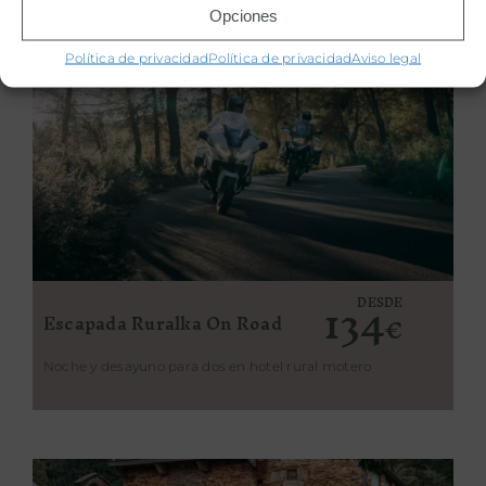
Opciones
Política de privacidad
Política de privacidad
Aviso legal
134
DESDE
Escapada Ruralka On Road
€
Noche y desayuno para dos en hotel rural motero