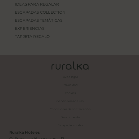
IDEAS PARA REGALAR
ESCAPADAS COLLECTION
ESCAPADAS TEMÁTICAS
EXPERIENCIAS
TARJETA REGALO
Aviso legal
Privacidad
Cookies
Condiciones de uso
Condiciones de contratación
Desistimiento
Escapadas rurales
Ruralka Hoteles
C/ Francisco Navacerrada, 17