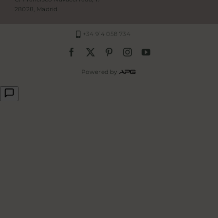
28028, Madrid
+34 914 058 734
Powered by
.
APG