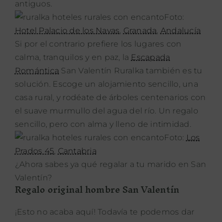
antiguos.
Foto:
Hotel Palacio de los Navas
,
Granada
,
Andalucía
Si por el contrario prefiere los lugares con
calma, tranquilos y en paz, la
Escapada
Romántica
San Valentín Ruralka también es tu
solución. Escoge un alojamiento sencillo, una
casa rural, y rodéate de árboles centenarios con
el suave murmullo del agua del río. Un regalo
sencillo, pero con alma y lleno de intimidad.
Foto:
Los
Prados 45
,
Cantabria
¿Ahora sabes ya qué regalar a tu marido en San
Valentín?
Regalo original hombre San Valentín
¡Esto no acaba aquí! Todavía te podemos dar