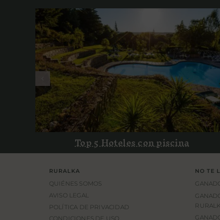
Top 5 Hoteles con piscina
Top 5 Hoteles con piscina
RURALKA
NO TE 
QUIÉNES SOMOS
GANADO
AVISO LEGAL
GANADO
RURALK
POLÍTICA DE PRIVACIDAD
GANADO
CONDICIONES DE USO