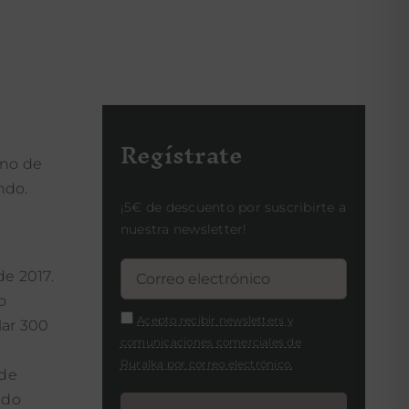
Regístrate
uno de
ndo.
¡5€ de descuento por suscribirte a
nuestra newsletter!
e 2017.
o
Acepto recibir newsletters y
lar 300
comunicaciones comerciales de
Ruralka por correo electrónico.
 de
ndo