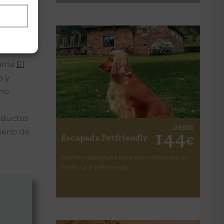
mpo de
lama
El
o y
 no
roductos
144
DESDE
serío de
Escapada Petfriendly
€
Noche y desayuno para dos + mascota en
hotel rural petfriendly