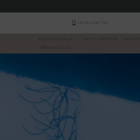
Saltar
al
contenido
+34 914 058 734
REGALA RURALKA
HAZ TU RESERVA
ALOJAM
ÁREA HOTELES