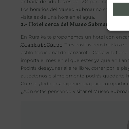
entrada de adultos es de 12€ pero no incluye 
Los
horarios del Museo Submarino
son: de 9:3
visita es de una hora en el agua.
2.- Hotel cerca del Museo Submarino de 
En Ruralka te proponemos un hotel con enca
Caserío de Güime
. Tres casitas construidas e
estilo tradicional de Lanzarote. Cada villa tien
importa el mes en el que estés ya que en Lan
Podrás desayunar al aire libre, correr por la p
autóctonos o simplemente podrás quedarte hac
Güime. ¡Toda una experiencia para compartir c
¿Aún estás pensando
visitar el Museo Subma