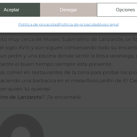
equipo de buceo, ni transporte.
Aceptar
Denegar
Opciones
0 a 16:30 la última inmersión, de lunes a sábado. El tie
Lanzarote
Política de privacidad
Política de privacidad
Aviso legal
nto muy cerca de Museo Submarino de Lanzarote, se l
n el siglo XVIII y aún siguen conservando todo su encant
e un jardín y una piscina donde sentir la brisa veraniega,
zarote el buen tiempo siempre está presente.
laya, comer en restaurantes de la zona para probar los p
iendo una barbacoa en el maravilloso jardín de El Ca
on quien tú quieras!
rino de Lanzarote
? ¡Te encantará!