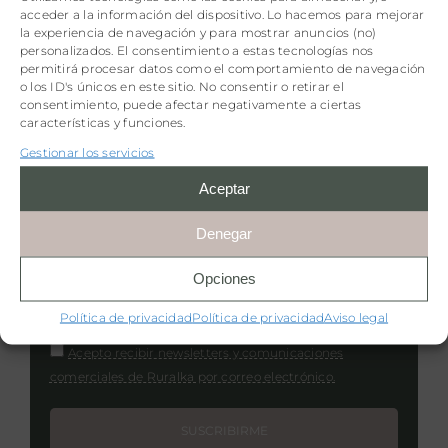
acceder a la información del dispositivo. Lo hacemos para mejorar
la experiencia de navegación y para mostrar anuncios (no)
personalizados. El consentimiento a estas tecnologías nos
permitirá procesar datos como el comportamiento de navegación
o los ID's únicos en este sitio. No consentir o retirar el
consentimiento, puede afectar negativamente a ciertas
características y funciones.
Regístrate
Gestionar los servicios
Aceptar
¡5€ de descuento por suscribirte a nuestra
Denegar
newsletter!
Opciones
Política de privacidad
Política de privacidad
Aviso legal
Acepto recibir newsletters y comunicaciones
comerciales de Ruralka por correo electrónico.
SUSCRIBIRME