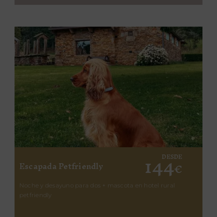
144
DESDE
Escapada Petfriendly
€
Noche y desayuno para dos + mascota en hotel rural
petfriendly