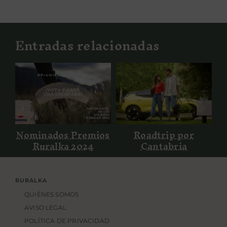
Entradas relacionadas
Nominados
Roadtrip por
Premios
Cantabria
Ruralka 2024
os
Nominados Premios
Roadtrip por
Ruralka 2024
Cantabria
RURALKA
QUIÉNES SOMOS
AVISO LEGAL
POLÍTICA DE PRIVACIDAD