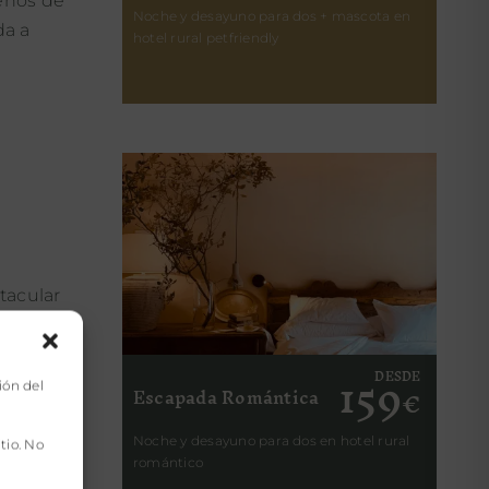
lenos de
Noche y desayuno para dos + mascota en
da a
hotel rural petfriendly
tacular
sus
159
DESDE
ión del
Escapada Romántica
€
nvertida
Noche y desayuno para dos en hotel rural
tio. No
romántico