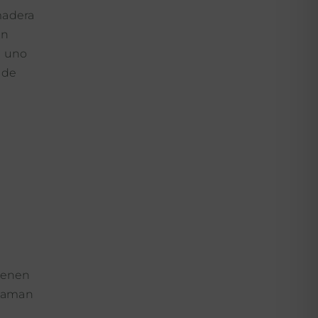
madera
an
n uno
ede
vienen
e aman