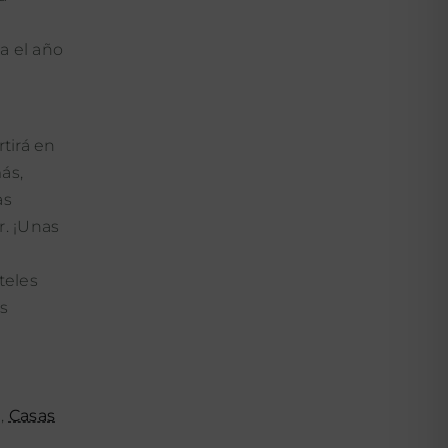
a el año
tirá en
ás,
as
r. ¡Unas
teles
es
a,
Casas