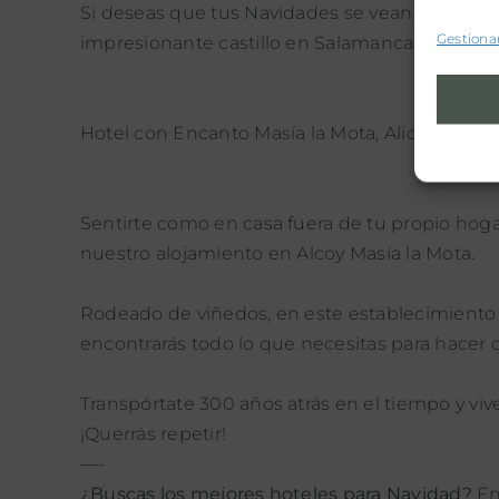
Si deseas que tus Navidades se vean envuelta
Gestionar
impresionante castillo en Salamanca.
Hotel con Encanto Masía la Mota, Alicante, Val
Sentirte como en casa fuera de tu propio hogar 
nuestro alojamiento en Alcoy Masía la Mota.
Rodeado de viñedos, en este establecimiento d
encontrarás todo lo que necesitas para hacer d
Transpórtate 300 años atrás en el tiempo y v
¡Querrás repetir!
—-
¿Buscas los mejores hoteles para Navidad?
En