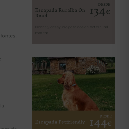
134
DESDE
Escapada Ruralka On
€
Road
Noche y desayuno para dos en hotel rural
motero
fontes,
y.
la
144
.
DESDE
Escapada Petfriendly
€