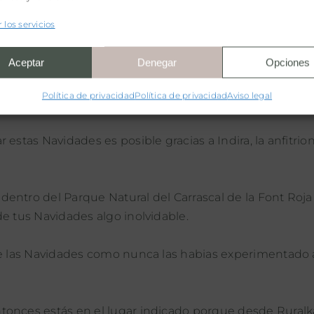
s de magia y misterio medieval no te puedes perder nu
 los servicios
Aceptar
Denegar
Opciones
encia
Política de privacidad
Política de privacidad
Aviso legal
estas Navidades es posible gracias a Indira, la anfitrio
entro del Parque Natural del Carrascal de la Font Roja
e tus Navidades algo inolvidable.
ive las Navidades como nunca las habias experimentado 
tonces estás en el lugar indicado porque desde Ruralk