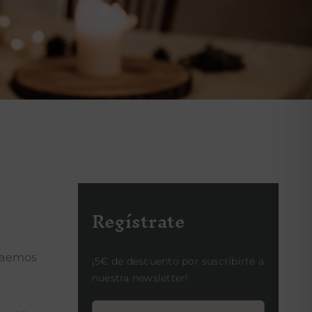
Regístrate
traemos
¡5€ de descuento por suscribirte a
nuestra newsletter!