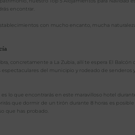
d patrimonio, nuestro Top 5 Alojamientos para Navidad e
drás encontrar.
 establecimientos con mucho encanto, mucha naturalez
cía
ra, concretamente a La Zubia, allí te espera El Balcón 
s espectaculares del municipio y rodeado de senderos 
 es lo que encontrarás en este maravilloso hotel durant
rirás que dormir de un tirón durante 8 horas es posible
oso que has probado.