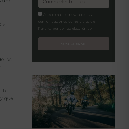
s uno
Acepto recibir newsletters y
comunicaciones comerciales de
a y
Ruralka por correo electrónico.
SUSCRIBIRME
de las
y
e tu
 y que