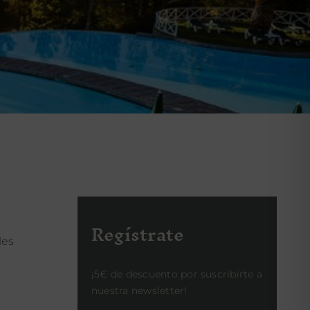
Regístrate
les
¡5€ de descuento por suscribirte a
nuestra newsletter!