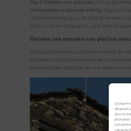
Top 5 Hoteles con piscina
s, el cual te ofre
climatizadas o piscinas infinity
. Algunos ho
recomendamos que, de cara al verano, mejor 
sol y un buen chapuzón, ¿qué más se pue
Hoteles con encanto con piscina cerc
Si buscas hoteles con piscinas cerca de M
situados a pocos kilómetros de la capital 
servicios para disfrutar de una estancia ino
Utilizam
disposit
anuncios 
procesar
consentir
caracterí