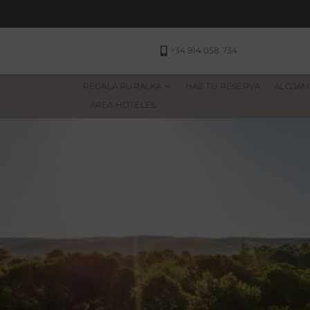
Saltar
al
contenido
+34 914 058 734
REGALA RURALKA
HAZ TU RESERVA
ALOJAM
ÁREA HOTELES