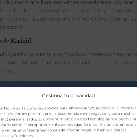
ce
piscinas al aire libre con vistas panorámicas, piscinas
teles también ofrecen piscinas cubiertas, pero nosotro
optes por las piscinas al aire libre. Crema solar, gafas
de pedir?
a de
Madrid
adrid, estás de suerte. Hay muchos hoteles con encant
española que ofrecen una amplia variedad de piscinas y
lvidable.
Gestiona tu privacidad
os tecnologías como las cookies para almacenar y/o acceder a la informac
ivo. Lo hacemos para mejorar la experiencia de navegación y para mostrar
(no) personalizados. El consentimiento a estas tecnologías nos permitirá
 datos como el comportamiento de navegación o los ID's únicos en este si
 o retirar el consentimiento, puede afectar negativamente a ciertas
sticas y funciones.