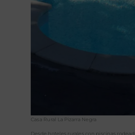
Casa Rural La Pizarra Negra
Desde hoteles rurales con piscinas rodeada