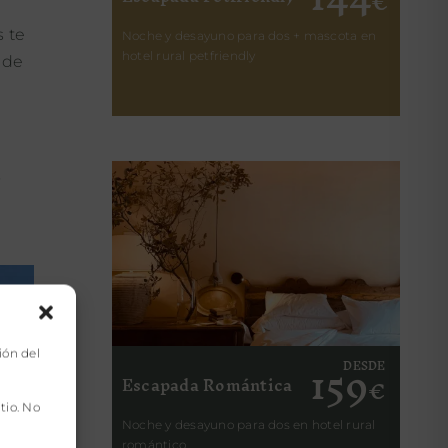
€
s te
Noche y desayuno para dos + mascota en
hotel rural petfriendly
 de
o
159
ión del
DESDE
Escapada Romántica
€
tio. No
Noche y desayuno para dos en hotel rural
romántico