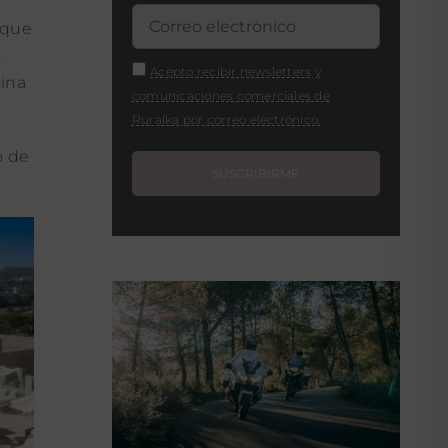
 que
,
Acepto recibir newsletters y
cina
comunicaciones comerciales de
Ruralka por correo electrónico.
o de
SUSCRIBIRME