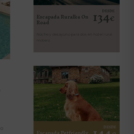
134
DESDE
Escapada Ruralka On
€
Road
Noche y desayuno para dos en hotel rural
motero
s
144
DESDE
ro
Escapada Petfriendly