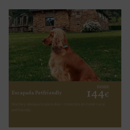
144
DESDE
Escapada Petfriendly
€
Noche y desayuno para dos + mascota en hotel rural
petfriendly