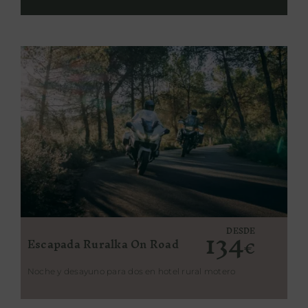
134
DESDE
Escapada Ruralka On Road
€
Noche y desayuno para dos en hotel rural motero