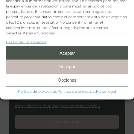
acceder a la información del dispositivo. Lo hacemos para mejorar
la experiencia de navegación y para mostrar anuncios (no)
personalizados. El consentimiento a estas tecnologías nos
permitirá procesar datos como el comportamiento de navegación
o los ID's únicos en este sitio. No consentir o retirar el
consentimiento, puede afectar negativamente a ciertas
características y funciones.
Regístrate
Gestionar los servicios
Aceptar
¡5€ de descuento por suscribirte a nuestra
Denegar
newsletter!
Opciones
Política de privacidad
Política de privacidad
Aviso legal
Acepto recibir newsletters y comunicaciones
comerciales de Ruralka por correo electrónico.
SUSCRIBIRME